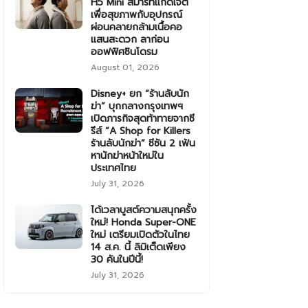
H5 Mini สมาร์ทแก็ดเจ็ต
เพื่อสุขภาพกับอุปกรณ์
ผ่อนคลายกล้ามเนื้อคอ
แสนสะดวก ลาก่อน
ออฟฟิศซินโดรม
August 01, 2026
Disney+ ยก “ร้านลับนัก
ฆ่า” บุกกลางกรุงเทพฯ
เปิดภารกิจสุดท้าทายจากซี
รีส์ “A Shop for Killers
ร้านลับนักฆ่า” ซีซัน 2 เฟ้น
หานักฆ่าหน้าใหม่ใน
ประเทศไทย
July 31, 2026
ได้เวลาบูสต์ความสนุกครั้ง
ใหม่! Honda Super-ONE
ใหม่ เตรียมเปิดตัวในไทย
14 ส.ค. นี้ ลิมิเต็ดเพียง
30 คันในปีนี้!
July 31, 2026