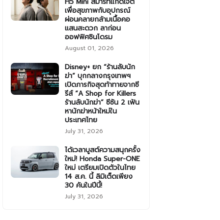
H5 Mini สมาร์ทแก็ดเจ็ต
เพื่อสุขภาพกับอุปกรณ์
ผ่อนคลายกล้ามเนื้อคอ
แสนสะดวก ลาก่อน
ออฟฟิศซินโดรม
August 01, 2026
Disney+ ยก “ร้านลับนัก
ฆ่า” บุกกลางกรุงเทพฯ
เปิดภารกิจสุดท้าทายจากซี
รีส์ “A Shop for Killers
ร้านลับนักฆ่า” ซีซัน 2 เฟ้น
หานักฆ่าหน้าใหม่ใน
ประเทศไทย
July 31, 2026
ได้เวลาบูสต์ความสนุกครั้ง
ใหม่! Honda Super-ONE
ใหม่ เตรียมเปิดตัวในไทย
14 ส.ค. นี้ ลิมิเต็ดเพียง
30 คันในปีนี้!
July 31, 2026