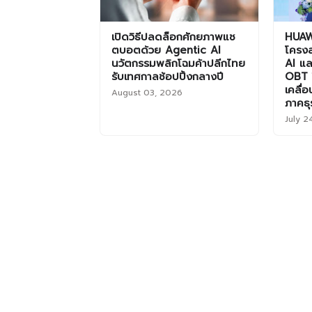
เปิดวิธีปลดล็อกศักยภาพแช
HUAW
ตบอตด้วย Agentic AI
โครงส
นวัตกรรมพลิกโฉมค้าปลีกไทย
AI แ
รับเทศกาลช้อปปิ้งกลางปี
OBT ใ
เคลื่
August 03, 2026
ภาคธุ
July 2