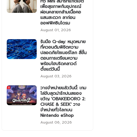
H5 Mini สมาร์ทแก็ดเจ็ต
เพื่อสุขภาพกับอุปกรณ์
ผ่อนคลายกล้ามเนื้อคอ
แสนสะดวก ลาก่อน
ออฟฟิศซินโดรม
August 01, 2026
รับมือ Q-day: หมุดหมาย
ที่ควอนตัมพิชิตความ
ปลอดภัยไซเบอร์โลก สี่ขั้น
ตอนการเตรียมความ
พร้อมไฮบริดคลาวด์
ตั้งแต่วันนี้
August 03, 2026
วางจำหน่ายแล้ววันนี้: เกม
ไล่จับสุดน่ารักปนสยอง
ขวัญ 'OBAKEIDORO 2:
CHASE & SEEK' วาง
จำหน่ายทั่วโลกบน
Nintendo eShop
August 06, 2026