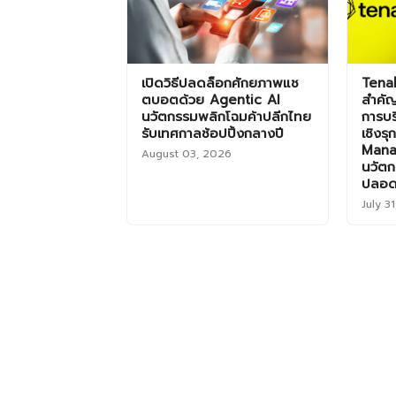
เปิดวิธีปลดล็อกศักยภาพแช
Tenab
ตบอตด้วย Agentic AI
สำคัญ
นวัตกรรมพลิกโฉมค้าปลีกไทย
การบร
รับเทศกาลช้อปปิ้งกลางปี
เชิงร
Mana
August 03, 2026
นวัตก
ปลอด
July 3