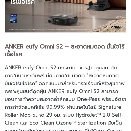
ANKER eufy Omni S2 – สะอาดหมดจด มั่นใจไร้
เชื้อโรค
ANKER eufy Omni S2 ยกระดับมาตรฐานสุขอนามัย
ภายในบ้านระดับพรีเมียมภายใต้แนวคิด “สะอาดหมดจด
มั่นใจไร้เชื้อโรค” ออกแบบมาสำหรับครัวเรือนที่ใส่ใจสุขภาพ
เพราะหุ่นยนต์ดูดฝุ่น ANKER eufy Omni S2 สามารถ
มอบการทำความสะอาดล้ำลึกแบบ One-Pass พร้อมอัตรา
การกำจัดแบคทีเรีย 99.99% ผ่านเทคโนโลยี Signature
Roller Mop ขนาด 29 ซม. ระบบ HydroJet™ 2.0 Self-
Clean และ Eco-Clean Ozone™ Sterilization นับเป็น
หุ่นยนต์ดูดฝุ่นรุ่นแรกของอุตสาหกรรมที่ได้รับการรับรอง