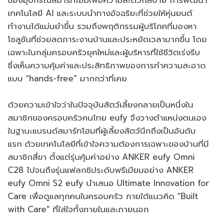
ของอุปกรณ์สมาร์ทโฮมเพื่อความสะดวกสบาย การพัฒนา
เทคโนโลยี AI และระบบนำทางอัจฉริยะที่ช่วยให้หุ่นยนต์
ทำงานได้แม่นยำขึ้น รวมถึงพฤติกรรมผู้บริโภคที่มองหา
โซลูชันที่ช่วยลดภาระงานบ้านและประหยัดเวลามากขึ้น โดย
เฉพาะในกลุ่มครอบครัวยุคใหม่และผู้บริหารที่ใช้ชีวิตเร่งรีบ
ซึ่งเห็นความคุ้มค่าและประสิทธิภาพของการทำความสะอาด
แบบ “hands-free” มากกว่าที่เคย
ด้วยความเข้าใจว่าในปัจจุบันสัตว์เลี้ยงกลายเป็นหนึ่งใน
สมาชิกของครอบครัวคนไทย eufy จึงวางตำแหน่งตนเอง
ในฐานะแบรนด์สมาร์ทโฮมที่ผู้เลี้ยงสัตว์นึกถึงเป็นอันดับ
แรก ด้วยเทคโนโลยีที่เข้าใจความต้องการเฉพาะของบ้านที่มี
สมาชิกสี่ขา ตั้งแต่รุ่นคุ้มค่าอย่าง ANKER eufy Omni
C28 ไปจนถึงรุ่นแฟลกชิประดับพรีเมียมอย่าง ANKER
eufy Omni S2 eufy นำเสนอ Ultimate Innovation for
Care เพื่อดูแลทุกคนในครอบครัว ภายใต้แนวคิด “Built
with Care” ที่ใส่ใจทั้งภายในและภายนอก