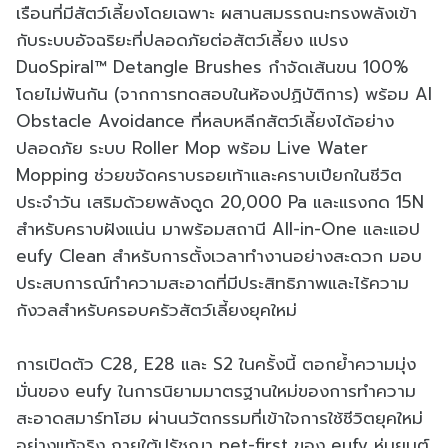
เรือนที่มีสัตว์เลี้ยงโดยเฉพาะ ผสานสมรรถนะทรงพลังเข้า
กับระบบอัจฉริยะที่ปลอดภัยต่อสัตว์เลี้ยง แปรง
DuoSpiral™ Detangle Brushes กำจัดเส้นขน 100%
โดยไม่พันกัน (จากการทดสอบในห้องปฏิบัติการ) พร้อม AI
Obstacle Avoidance ที่หลบหลีกสัตว์เลี้ยงได้อย่าง
ปลอดภัย ระบบ Roller Mop พร้อม Live Water
Mopping ช่วยขจัดคราบรอยเท้าและคราบเปียกในชีวิต
ประจำวัน เสริมด้วยพลังดูด 20,000 Pa และแรงกด 15N
สำหรับคราบฝังแน่น มาพร้อมสถานี All-in-One และแอป
eufy Clean สำหรับการตั้งเวลาทำงานอย่างสะดวก มอบ
ประสบการณ์ทำความสะอาดที่มีประสิทธิภาพและไร้ความ
กังวลสำหรับครอบครัวสัตว์เลี้ยงยุคใหม่
การเปิดตัว C28, E28 และ S2 ในครั้งนี้ ตอกย้ำความมุ่ง
มั่นของ eufy ในการนิยามมาตรฐานใหม่ของการทำความ
สะอาดสมาร์ทโฮม ผ่านนวัตกรรมที่เข้าใจการใช้ชีวิตยุคใหม่
อย่างแท้จริง ภายใต้ปรัชญา pet-first ของ eufy หุ่นยนต์