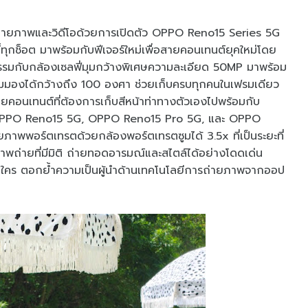
่ายภาพและวิดีโอด้วยการเปิดตัว OPPO Reno15 Series 5G
ดี้ทุกช็อต มาพร้อมกับฟีเจอร์ใหม่เพื่อสายคอนเทนต์ยุคใหม่โดย
าหกรรมกับกล้องเซลฟี่มุมกว้างพิเศษความละเอียด 50MP มาพร้อม
้มุมมองได้กว้างถึง 100 องศา ช่วยเก็บครบทุกคนในเฟรมเดียว
ยคอนเทนต์ที่ต้องการเก็บสีหน้าท่าทางตัวเองไปพร้อมกับ
 OPPO Reno15 5G, OPPO Reno15 Pro 5G, และ OPPO
พพอร์ตเทรตด้วยกล้องพอร์ตเทรตซูมได้ 3.5x ที่เป็นระยะที่
่ายที่มีมิติ ถ่ายทอดอารมณ์และสไตล์ได้อย่างโดดเด่น
้ำใคร ตอกย้ำความเป็นผู้นำด้านเทคโนโลยีการถ่ายภาพจากออป