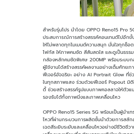
สำหรับรุ่นโปร นำโดย OPPO Reno15 Pro 
ประสบการณ์การสร้างสรรค์คอนเทนต์ไปอีกขั้
ให้ไม่พลาดทุกโมเมนต์ความสนุก มั่นใจทุกช็อต
โฟกัส ให้ภาพคมชัด สีสันสดใส และดูเป็นธร
กล้องหลักคมชัดพิเศษ 200MP พร้อมระบบกล้อ
ผู้ใช้งานได้สร้างสรรค์ผลงานอย่างเต็มศัก
ฟีเจอร์อัจฉริยะ อย่าง AI Portrait Glow ที่
ในทุกสภาพแสง ร่วมด้วยฟีเจอร์ Popout มิติใ
ดี้ ช่วยสร้างสรรค์รูปแบบภาพคอลลาจให้ตั
รองรับได้ทั้งภาพนิ่งและภาพเคลื่อนไหว
OPPO Reno15 Series 5G พร้อมเป็นผู้นำเทรน
ไหวที่ผ่านกระบวนการผลิตชั้นนำด้วยการสลัก
เฉดสีระยิบระยับและเคลื่อนไหวอย่างมีชีวิตชีวา