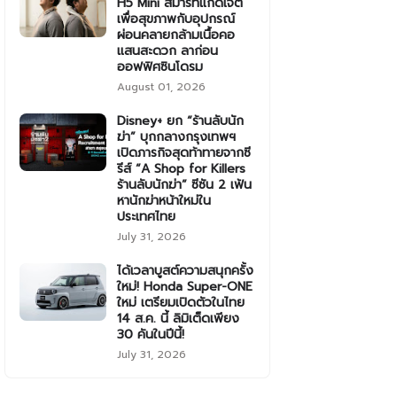
H5 Mini สมาร์ทแก็ดเจ็ต
เพื่อสุขภาพกับอุปกรณ์
ผ่อนคลายกล้ามเนื้อคอ
แสนสะดวก ลาก่อน
ออฟฟิศซินโดรม
August 01, 2026
Disney+ ยก “ร้านลับนัก
ฆ่า” บุกกลางกรุงเทพฯ
เปิดภารกิจสุดท้าทายจากซี
รีส์ “A Shop for Killers
ร้านลับนักฆ่า” ซีซัน 2 เฟ้น
หานักฆ่าหน้าใหม่ใน
ประเทศไทย
July 31, 2026
ได้เวลาบูสต์ความสนุกครั้ง
ใหม่! Honda Super-ONE
ใหม่ เตรียมเปิดตัวในไทย
14 ส.ค. นี้ ลิมิเต็ดเพียง
30 คันในปีนี้!
July 31, 2026