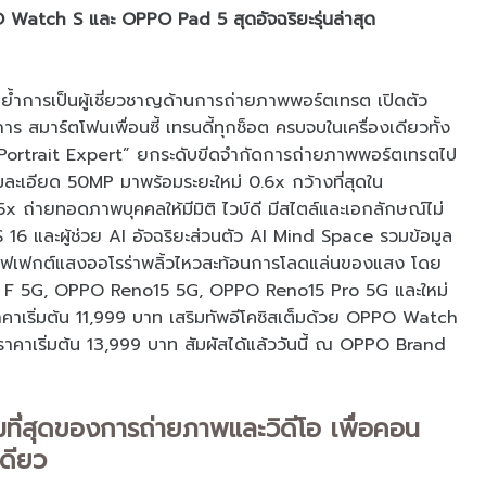
O Watch S และ OPPO Pad 5 สุดอัจฉริยะรุ่นล่าสุด
้ำการเป็นผู้เชี่ยวชาญด้านการถ่ายภาพพอร์ตเทรต เปิดตัว
มาร์ตโฟนเพื่อนซี้ เทรนดี้ทุกช็อต ครบจบในเครื่องเดียวทั้ง
Portrait Expert” ยกระดับขีดจำกัดการถ่ายภาพพอร์ตเทรตไป
ามละเอียด 50MP มาพร้อมระยะใหม่ 0.6x กว้างที่สุดใน
 ถ่ายทอดภาพบุคคลให้มีมิติ ไวบ์ดี มีสไตล์และเอกลักษณ์ไม่
S 16 และผู้ช่วย AI อัจฉริยะส่วนตัว AI Mind Space รวมข้อมูล
งเอฟเฟกต์แสงออโรร่าพลิ้วไหวสะท้อนการโลดแล่นของแสง โดย
o15 F 5G, OPPO Reno15 5G, OPPO Reno15 Pro 5G และใหม่
เริ่มต้น 11,999 บาท เสริมทัพอีโคซิสเต็มด้วย OPPO Watch
าเริ่มต้น 13,999 บาท สัมผัสได้แล้ววันนี้ ณ OPPO Brand
่สุดของการถ่ายภาพและวิดีโอ เพื่อคอน
เดียว