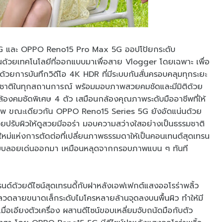
5G และ OPPO Reno15 Pro Max 5G ออปโป้ยกระดับ
นด้วยเทคโนโลยีที่ออกแบบมาเพื่อสาย Vlogger โดยเฉพาะ เพื่อ
ด้วยการบันทึกวิดีโอ 4K HDR ที่มีระบบกันสั่นครอบคลุมทุกระยะ
รมชาติในทุกสถานการณ์ พร้อมมอบภาพสวยคมชัดและมีมิติด้วย
งคมชัดพิเศษ 4 ตัว เสมือนกล้องคุณภาพระดับมืออาชีพที่ให้
ยภาพ ขณะเดียวกัน OPPO Reno15 Series 5G ยังอัดแน่นด้วย
ช่วยปรับผิวให้ดูสวยมีออร่า มอบความสว่างใสอย่างเป็นธรรมชาติ
หม่แห่งการตัดต่อที่เปลี่ยนภาพธรรมดาให้เป็นคอนเทนต์สุดเทรน
วแบบลอยเด่นออกมา เหมือนหลุดจากกรอบภาพแบน ๆ ทันที
ด์ด้วยดีไซน์สุดเทรนดี้กับฝาหลังเอฟเฟกต์แสงออโรร่าพลิ้ว
ลวดลายขนาดเล็กระดับไมโครหลายล้านจุดลงบนพื้นผิว ทำให้มี
เมื่อเอียงตัวเครื่อง ผสานดีไซน์ขอบเหลี่ยมจับถนัดมือกับตัว