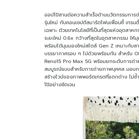
ออปโป้สานต่อความสำเร็จด้านนวัตกรรมการถ
รุ่นใหม่ กับคอนเซปต์สมาร์ตโฟนเพื่อนซี้ เทรน
เฉพาะ ด้วยเทคโนโลยีที่เป็นที่สุดแห่งอุตส
ระยะใหม่ 0.6x กว้างที่สุดในอุตสาหกรรม ให
พร้อมได้มุมมองใหม่สไตล์ Gen Z เหมาะกับสา
บรรยากาศรอบ ๆ ไปด้วยพร้อมกัน สำหรับ
Reno15 Pro Max 5G พร้อมยกระดับการถ่ายภา
สมบูรณ์แบบสำหรับการถ่ายภาพบุคคล มอบภาพถ
สร้างไวบ์ของภาพพอร์ตเทรตที่แตกต่าง ไม่ซ
โป้อย่างชัดเจน