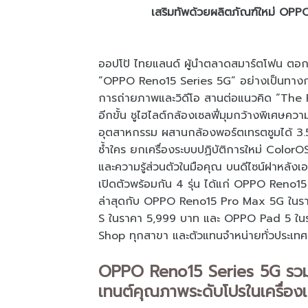
เสริมทัพด้วยผลิตภัณฑ์ใหม่ OPP
ออปโป้ ไทยแลนด์ ผู้นำตลาดสมาร์ตโฟน ตอกย
“OPPO Reno15 Series 5G” อย่างเป็นทางการ ส
การถ่ายภาพและวิดีโอ สานต่อแนวคิด “The 
อีกขั้น ชูไฮไลต์กล้องเซลฟี่มุมกว้างพิเศษคว
อุตสาหกรรม ผสานกล้องพอร์ตเทรตซูมได้ 3.5x
ซ้ำใคร ยกเครื่องระบบปฏิบัติการใหม่ ColorO
และความรู้ส่วนตัวในมือคุณ บนดีไซน์ฝาหลั
เปิดตัวพร้อมกัน 4 รุ่น ได้แก่ OPPO Ren
ล่าสุดกับ OPPO Reno15 Pro Max 5G ในราคา
S ในราคา 5,999 บาท และ OPPO Pad 5 ในราค
Shop ทุกสาขา และตัวแทนจำหน่ายทั่วประเทศ
OPPO Reno15 Series 5G รวมที
เทนต์คุณภาพระดับโปรในเครื่อง