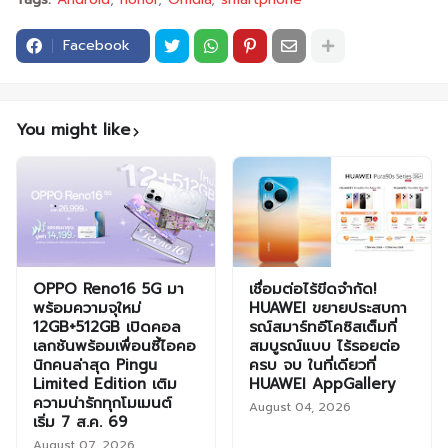
Facebook
You might like
OPPO Reno16 5G มา
เชื่อมต่อไร้ขีดจำกัด!
พร้อมความจุใหม่
HUAWEI ขยายประสบกา
12GB+512GB เปิดคอล
รณ์สมาร์ทอีโคซิสเต็มที่
เลกชันพร้อมเพื่อนซี้ไอคอ
สมบูรณ์แบบ ไร้รอยต่อ
นิกคนล่าสุด Pingu
ครบ จบ ในที่เดียวที่
Limited Edition เติม
HUAWEI AppGallery
ความน่ารักทุกโมเมนต์
August 04, 2026
เริ่ม 7 ส.ค. 69
August 07, 2026