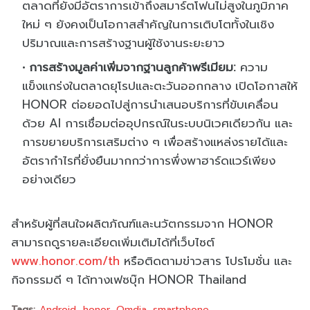
ตลาดที่ยังมีอัตราการเข้าถึงสมาร์ตโฟนไม่สูงในภูมิภาค
ใหม่ ๆ ยังคงเป็นโอกาสสำคัญในการเติบโตทั้งในเชิง
ปริมาณและการสร้างฐานผู้ใช้งานระยะยาว
การสร้างมูลค่าเพิ่มจากฐานลูกค้าพรีเมียม:
ความ
แข็งแกร่งในตลาดยุโรปและตะวันออกกลาง เปิดโอกาสให้
HONOR ต่อยอดไปสู่การนำเสนอบริการที่ขับเคลื่อน
ด้วย AI การเชื่อมต่ออุปกรณ์ในระบบนิเวศเดียวกัน และ
การขยายบริการเสริมต่าง ๆ เพื่อสร้างแหล่งรายได้และ
อัตรากำไรที่ยั่งยืนมากกว่าการพึ่งพาฮาร์ดแวร์เพียง
อย่างเดียว
สำหรับผู้ที่สนใจผลิตภัณฑ์และนวัตกรรมจาก HONOR
สามารถดูรายละเอียดเพิ่มเติมได้ที่เว็บไซต์
www.honor.com/th
หรือติดตามข่าวสาร โปรโมชั่น และ
กิจกรรมดี ๆ ได้ทางเฟซบุ๊ก HONOR Thailand
Tags:
Android
honor
Omdia
smartphone