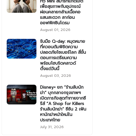
H5 Mini สมาร์ทแก็ดเจ็ต
เพื่อสุขภาพกับอุปกรณ์
ผ่อนคลายกล้ามเนื้อคอ
แสนสะดวก ลาก่อน
ออฟฟิศซินโดรม
August 01, 2026
รับมือ Q-day: หมุดหมาย
ที่ควอนตัมพิชิตความ
ปลอดภัยไซเบอร์โลก สี่ขั้น
ตอนการเตรียมความ
พร้อมไฮบริดคลาวด์
ตั้งแต่วันนี้
August 03, 2026
Disney+ ยก “ร้านลับนัก
ฆ่า” บุกกลางกรุงเทพฯ
เปิดภารกิจสุดท้าทายจากซี
รีส์ “A Shop for Killers
ร้านลับนักฆ่า” ซีซัน 2 เฟ้น
หานักฆ่าหน้าใหม่ใน
ประเทศไทย
July 31, 2026