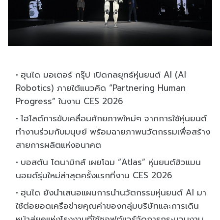
ฮุนได มอเตอร์ กรุ๊ป เปิดกลยุทธ์หุ่นยนต์ AI (AI
Robotics) ภายใต้แนวคิด “Partnering Human
Progress” ในงาน CES 2026
ไฮไลต์การขับเคลื่อนศักยภาพใหม่ๆ จากการใช้หุ่นยนต์
ทำงานร่วมกับมนุษย์ พร้อมฉายภาพนวัตกรรมเพื่อสร้าง
สายการผลิตแห่งอนาคต
บอสตัน ไดนามิกส์ เผยโฉม “Atlas” หุ่นยนต์ฮิวแมน
นอยด์รุ่นใหม่ล่าสุดครั้งแรกที่งาน CES 2026
ฮุนได ยังนำเสนอแผนการนำนวัตกรรมหุ่นยนต์ AI มา
ใช้ต่อยอดเครือข่ายคุณค่าของกลุ่มบริษัทและการเดิน
หน้าสู่ยุคแห่งโรงงานที่ใช้ซอฟต์แวร์จัดการกระบวนงาน