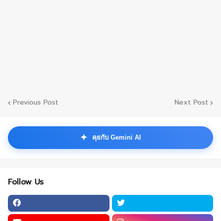
Previous Post
Next Post
✦
คุยกับ Gemini AI
Follow Us