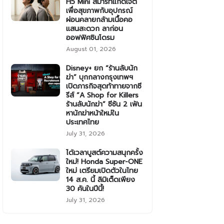
H5 Mini สมาร์ทแก็ดเจ็ต
เพื่อสุขภาพกับอุปกรณ์
ผ่อนคลายกล้ามเนื้อคอ
แสนสะดวก ลาก่อน
ออฟฟิศซินโดรม
August 01, 2026
Disney+ ยก “ร้านลับนัก
ฆ่า” บุกกลางกรุงเทพฯ
เปิดภารกิจสุดท้าทายจากซี
รีส์ “A Shop for Killers
ร้านลับนักฆ่า” ซีซัน 2 เฟ้น
หานักฆ่าหน้าใหม่ใน
ประเทศไทย
July 31, 2026
ได้เวลาบูสต์ความสนุกครั้ง
ใหม่! Honda Super-ONE
ใหม่ เตรียมเปิดตัวในไทย
14 ส.ค. นี้ ลิมิเต็ดเพียง
30 คันในปีนี้!
July 31, 2026