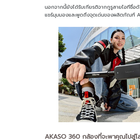
นอกจากนี้ยังได้รับเกียรติจากกูรูสายไอทีชื
แชร์มุมมองและพูดถึงจุดเด่นของผลิตภัณฑ์
AKASO 360 กล้องที่จะพาคุณไปสู่โลก