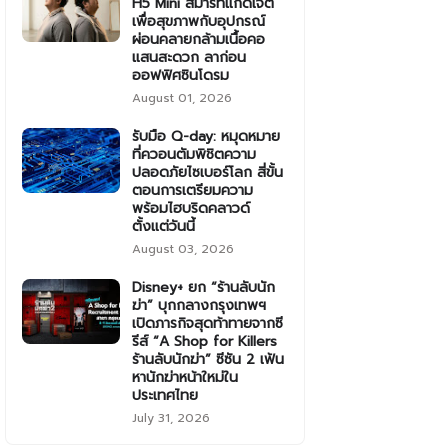
H5 Mini สมาร์ทแก็ดเจ็ต
เพื่อสุขภาพกับอุปกรณ์
ผ่อนคลายกล้ามเนื้อคอ
แสนสะดวก ลาก่อน
ออฟฟิศซินโดรม
August 01, 2026
รับมือ Q-day: หมุดหมาย
ที่ควอนตัมพิชิตความ
ปลอดภัยไซเบอร์โลก สี่ขั้น
ตอนการเตรียมความ
พร้อมไฮบริดคลาวด์
ตั้งแต่วันนี้
August 03, 2026
Disney+ ยก “ร้านลับนัก
ฆ่า” บุกกลางกรุงเทพฯ
เปิดภารกิจสุดท้าทายจากซี
รีส์ “A Shop for Killers
ร้านลับนักฆ่า” ซีซัน 2 เฟ้น
หานักฆ่าหน้าใหม่ใน
ประเทศไทย
July 31, 2026