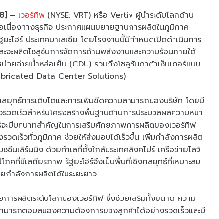
8] –
เวอร์ทิฟ
(NYSE: VRT) หรือ Vertiv ผู้นำระดับโลกด้าน
มต่อเนื่องทางธุรกิจ ประกาศแผนขยายฐานการผลิตในภูมิภาค
รัฐยะโฮร์ ประเทศมาเลเซีย โดยโรงงานนี้มีกำหนดเปิดดำเนินการ
ละจะผลิตโซลูชันการจัดการด้านพลังงานและความร้อนภายใต้
วยจ่ายน้ำหล่อเย็น (CDU) รวมถึงโซลูชันดาต้าเซ็นเตอร์แบบ
fabricated Data Center Solutions)
ลยุทธ์การเติบโตและการเพิ่มขีดความสามารถของบริษัท โดยมี
ย่างรวดเร็วสำหรับโครงสร้างพื้นฐานด้านการประมวลผลความหนา
ฮร์จะมีบทบาทสำคัญในการเสริมศักยภาพการผลิตของเวอร์ทิฟ
งรวดเร็วทั่วภูมิภาค ช่วยให้ส่งมอบได้เร็วขึ้น เพิ่มกำลังการผลิต
ชชีนเลิร์นนิง ด้วยทำเลที่ตั้งใกล้ประเทศสิงคโปร์ เครือข่ายโลจิ
คที่มีเสถียรภาพ รัฐยะโฮร์จึงเป็นพื้นที่เชิงกลยุทธ์ที่เหมาะสม
ายกำลังการผลิตได้ในระยะยาว
ายการผลิตระดับโลกของเวอร์ทิฟ ซึ่งช่วยเสริมทั้งขนาด ความ
้เราสามารถตอบสนองความต้องการของลูกค้าได้อย่างรวดเร็วและมี