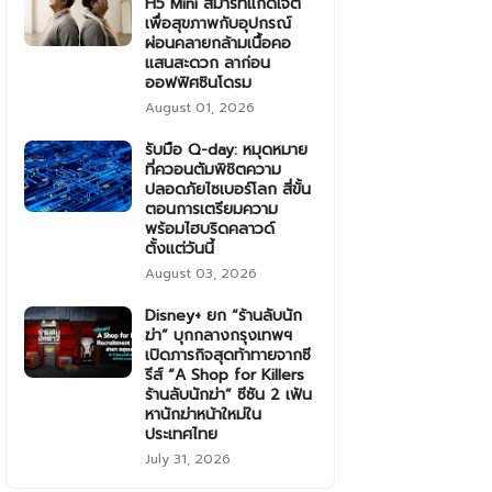
H5 Mini สมาร์ทแก็ดเจ็ต
เพื่อสุขภาพกับอุปกรณ์
ผ่อนคลายกล้ามเนื้อคอ
แสนสะดวก ลาก่อน
ออฟฟิศซินโดรม
August 01, 2026
รับมือ Q-day: หมุดหมาย
ที่ควอนตัมพิชิตความ
ปลอดภัยไซเบอร์โลก สี่ขั้น
ตอนการเตรียมความ
พร้อมไฮบริดคลาวด์
ตั้งแต่วันนี้
August 03, 2026
Disney+ ยก “ร้านลับนัก
ฆ่า” บุกกลางกรุงเทพฯ
เปิดภารกิจสุดท้าทายจากซี
รีส์ “A Shop for Killers
ร้านลับนักฆ่า” ซีซัน 2 เฟ้น
หานักฆ่าหน้าใหม่ใน
ประเทศไทย
July 31, 2026