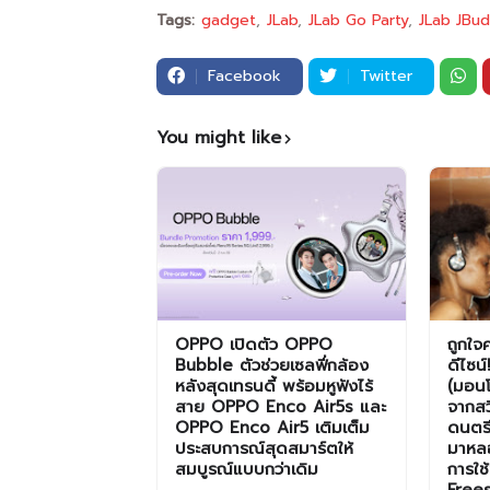
Tags:
gadget
JLab
JLab Go Party
JLab JBud
Facebook
Twitter
You might like
OPPO เปิดตัว OPPO
ถูกใจ
Bubble ตัวช่วยเซลฟี่กล้อง
ดีไซน
หลังสุดเทรนดี้ พร้อมหูฟังไร้
(มอนโ
สาย OPPO Enco Air5s และ
จากสว
OPPO Enco Air5 เติมเต็ม
ดนตรี
ประสบการณ์สุดสมาร์ตให้
มาหลอ
สมบูรณ์แบบกว่าเดิม
การใช
Frees