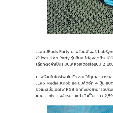
JLab JBuds Party มาพร้อมฟีเจอร์ LabSync 
ลำโพง JLab Party รุ่นอื่นๆ ได้สูงสุดถึง 100
เลือกตั้งค่าเป็นระบบเสียงสเตอริโอแบบ 2 แชนแ
มาพร้อมไมโครโฟนในตัว ช่วยให้คุณสามารถส
JLab Media Knob และปุ่มลัดอีก 4 ปุ่ม แบตเต
ชั่วโมงเมื่อเปิดไฟ RGB อีกทั้งยังสามารถปร
แอป JLab วางจำหน่ายแล้ววันนี้ในราคา 2,590