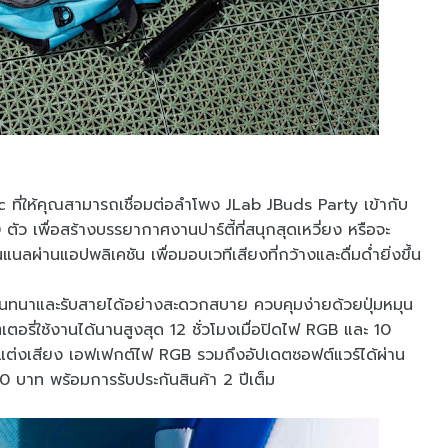
ที่ให้คุณสามารถเชื่อมต่อลำโพง JLab JBuds Party เข้ากับ
 ตัว เพื่อสร้างบรรยากาศงานปาร์ตี้ที่สนุกสุดเหวี่ยง หรือจะ
นลผ่านแอปพลิเคชัน เพื่อมอบเวทีเสียงที่กว้างและดื่มด่ำยิ่งขึ้น
นทนาและรับสายได้อย่างสะดวกสบาย ควบคุมง่ายด้วยปุ่มหมุน
อรี่ใช้งานได้นานสูงสุด 12 ชั่วโมงเมื่อปิดไฟ RGB และ 10
ับแต่งเสียง เอฟเฟกต์ไฟ RGB รวมถึงอัปเดตซอฟต์แวร์ได้ผ่าน
 บาท พร้อมการรับประกันสินค้า 2 ปีเต็ม