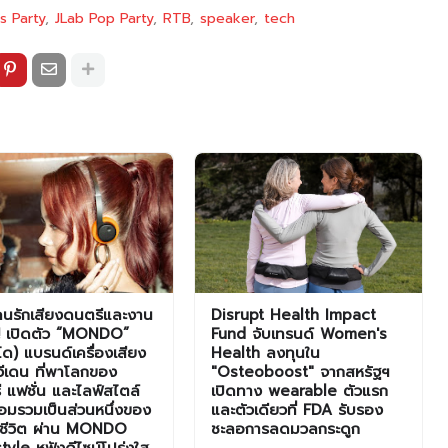
s Party
JLab Pop Party
RTB
speaker
tech
คนรักเสียงดนตรีและงาน
Disrupt Health Impact
์! เปิดตัว “MONDO”
Fund จับเทรนด์ Women's
ด) แบรนด์เครื่องเสียง
Health ลงทุนใน
ีเดน ที่พาโลกของ
"Osteoboost" จากสหรัฐฯ
 แฟชั่น และไลฟ์สไตล์
เปิดทาง wearable ตัวแรก
มรวมเป็นส่วนหนึ่งของ
และตัวเดียวที่ FDA รับรอง
้ชีวิต ผ่าน MONDO
ชะลอการลดมวลกระดูก
tyle หูฟังดีไซน์โปร่งใส