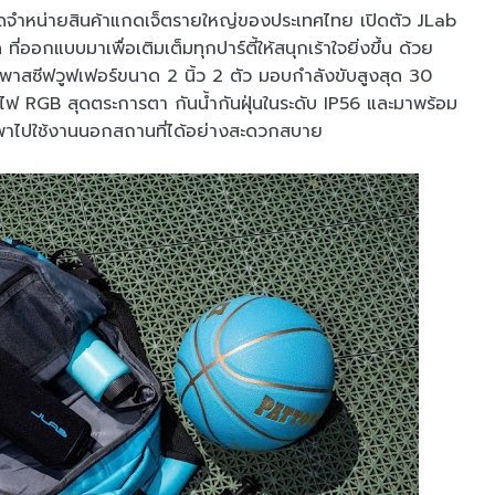
ละจัดจำหน่ายสินค้าแกดเจ็ตรายใหญ่ของประเทศไทย เปิดตัว JLab
่ออกแบบมาเพื่อเติมเต็มทุกปาร์ตี้ให้สนุกเร้าใจยิ่งขึ้น ด้วย
ะพาสซีฟวูฟเฟอร์ขนาด 2 นิ้ว 2 ตัว มอบกำลังขับสูงสุด 30
ต์ไฟ RGB สุดตระการตา กันน้ำกันฝุ่นในระดับ IP56 และมาพร้อม
พาไปใช้งานนอกสถานที่ได้อย่างสะดวกสบาย