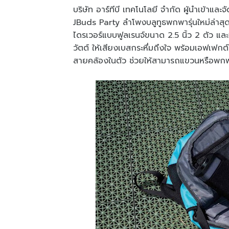
บริษัท อาร์ทีบี เทคโนโลยี จำกัด ผู้นำเข้าแ
JBuds Party ลำโพงบลูทูธพกพารุ่นใหม่ล่าสุด ที
ไดรเวอร์แบบฟูลเรนจ์ขนาด 2.5 นิ้ว 2 ตัว แล
วัตต์ ให้เสียงเบสกระหึ่มถึงใจ พร้อมเอฟเฟก
สายคล้องในตัว ช่วยให้สามารถแขวนหรือพก