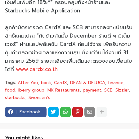
เงินคืนเพิ่มอีก 18%** ครอบคลุมทั้งหน้าร้านและ
Starbucks Mobile Application
ลูกค้าบัตรเครดิต CardX และ SCB สามารถลงทะเบียนรับ
สิทธิ์แคมเปญ “กินข้าวกันมั๊ย December ร้านดี ๆ มีเต็ม
เวอร์” ผ่านแอปพลิเคชัน CardX ก่อนใช้จ่าย เพื่อรับความ
คุ้มค่าตลอดช่วงเวลาแห่งความสุข ตั้งแต่วันนี้ถึงวันที่ 31
มกราคม 2569 รายละเอียดเพิ่มเติมและตรวจสอบเงื่อนไข
ได้ที่
www.cardx.co.th
Tags:
After You
bank
CardX
DEAN & DELUCA
finance
food
iberry group
MK Restaurants
payment
SCB
Sizzler
starbucks
Swensen’s
Facebook
You might like