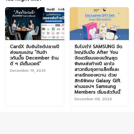
CardX จับอินไซต์ปลายปี
รีบไปตำ! SAMSUNG จัด
ส่งแคมเปญ “กินข้า
ใหญ่จับมือ After You
วกันมั๊ย December ร้าน
จัดเตรียมของขวัญสุด
ดี ๆ มีเต็มเวอร์”
พิเศษส่งท้ายปี เอาใจ
สาวกซัมซุงกาแล็คซี่และ
December 19, 2025
สายรักของหวาน ด้วย
สิทธิพิเศษ Galaxy Gift
ผ่านแอปฯ Samsung
Members เริ่มแล้ววันนี้
December 06, 2022