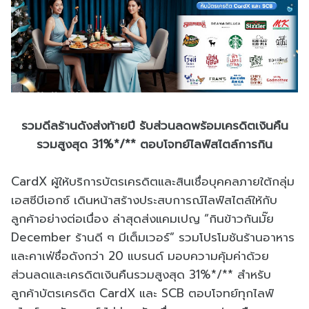
รวมดีลร้านดังส่งท้ายปี รับส่วนลดพร้อมเครดิตเงินคืน
รวมสูงสุด 31%*/** ตอบโจทย์ไลฟ์สไตล์การกิน
CardX ผู้ให้บริการบัตรเครดิตและสินเชื่อบุคคลภายใต้กลุ่ม
เอสซีบีเอกซ์ เดินหน้าสร้างประสบการณ์ไลฟ์สไตล์ให้กับ
ลูกค้าอย่างต่อเนื่อง ล่าสุดส่งแคมเปญ “กินข้าวกันมั๊ย
December ร้านดี ๆ มีเต็มเวอร์” รวมโปรโมชันร้านอาหาร
และคาเฟ่ชื่อดังกว่า 20 แบรนด์ มอบความคุ้มค่าด้วย
ส่วนลดและเครดิตเงินคืนรวมสูงสุด 31%*/** สำหรับ
ลูกค้าบัตรเครดิต CardX และ SCB ตอบโจทย์ทุกไลฟ์