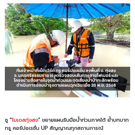
ชู “
โมเดลทุ่งสง
” ขยายแผนรับมือน้ำท่วมภาคใต้ ย้ำบทบาท
ทรู คอร์ปอเรชั่น UP สัญญาณทุกสถานการณ์