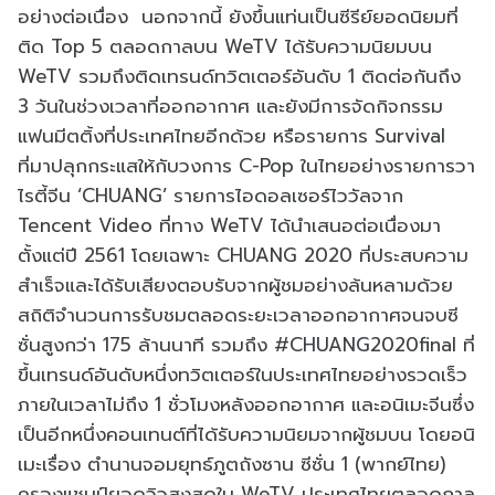
อย่างต่อเนื่อง นอกจากนี้ ยังขึ้นแท่นเป็นซีรีย์ยอดนิยมที่
ติด Top 5 ตลอดกาลบน WeTV ได้รับความนิยมบน
WeTV รวมถึงติดเทรนด์ทวิตเตอร์อันดับ 1 ติดต่อกันถึง
3 วันในช่วงเวลาที่ออกอากาศ และยังมีการจัดกิจกรรม
แฟนมีตติ้งที่ประเทศไทยอีกด้วย หรือรายการ Survival
ที่มาปลุกกระแสให้กับวงการ C-Pop ในไทยอย่างรายการวา
ไรตี้จีน ‘CHUANG’ รายการไอดอลเซอร์ไววัลจาก
Tencent Video ที่ทาง WeTV ได้นำเสนอต่อเนื่องมา
ตั้งแต่ปี 2561 โดยเฉพาะ CHUANG 2020 ที่ประสบความ
สำเร็จและได้รับเสียงตอบรับจากผู้ชมอย่างล้นหลามด้วย
สถิติจำนวนการรับชมตลอดระยะเวลาออกอากาศจนจบซี
ซั่นสูงกว่า 175 ล้านนาที รวมถึง #CHUANG2020final ที่
ขึ้นเทรนด์อันดับหนึ่งทวิตเตอร์ในประเทศไทยอย่างรวดเร็ว
ภายในเวลาไม่ถึง 1 ชั่วโมงหลังออกอากาศ และอนิเมะจีนซึ่ง
เป็นอีกหนึ่งคอนเทนต์ที่ได้รับความนิยมจากผู้ชมบน โดยอนิ
เมะเรื่อง ตำนานจอมยุทธ์ภูตถังซาน ซีซั่น 1 (พากย์ไทย)
ครองแชมป์ยอดวิวสูงสุดใน WeTV ประเทศไทยตลอดกาล