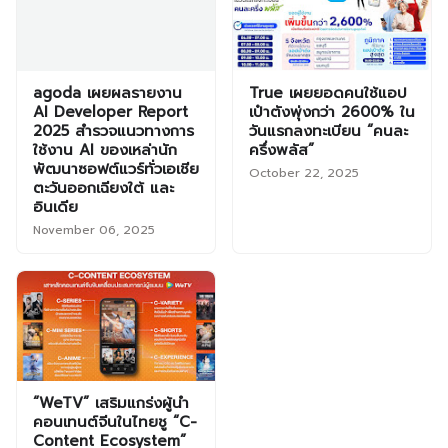
agoda เผยผลรายงาน
True เผยยอดคนใช้แอป
AI Developer Report
เป๋าตังพุ่งกว่า 2600% ใน
2025 สำรวจแนวทางการ
วันแรกลงทะเบียน “คนละ
ใช้งาน AI ของเหล่านัก
ครึ่งพลัส”
พัฒนาซอฟต์แวร์ทั่วเอเชีย
October 22, 2025
ตะวันออกเฉียงใต้ และ
อินเดีย
November 06, 2025
“WeTV” เสริมแกร่งผู้นำ
คอนเทนต์จีนในไทยชู “C-
Content Ecosystem”