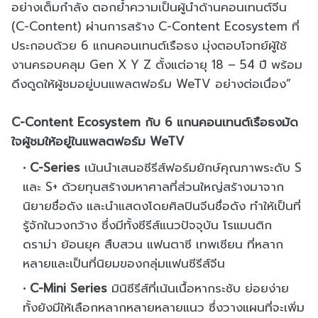
อย่างเต็มกำลัง ตอกย้ำความเป็นผู้นำด้านคอนเทนต์จีน
(C-Content) ผ่านการสร้าง C-Content Ecosystem ที่
ประกอบด้วย 6 แกนคอนเทนต์เรือธง มุ่งตอบโจทย์ผู้ใช้
งานครอบคลุม Gen X Y Z ตั้งแต่อายุ 18 – 54 ปี พร้อม
ดึงดูดให้ผู้ชมอยู่บนแพลตฟอร์ม WeTV อย่างต่อเนื่อง”
C-Content Ecosystem กับ 6 แกนคอนเทนต์เรือธงมัด
ใจผู้ชมให้อยู่ในแพลตฟอร์ม WeTV
C-Series
เน้นนำเสนอซีรีส์ฟอร์มยักษ์คุณภาพระดับ S
และ S+ ด้วยทุนสร้างมหาศาลที่ส่วนใหญ่สร้างมาจาก
นิยายชื่อดัง และนำแสดงโดยศิลปินจีนชื่อดัง ทำให้เป็นที่
รู้จักในวงกว้าง ซึ่งมีทั้งซีรีส์แนวปัจจุบัน โรแมนติก
ดราม่า ย้อนยุค สืบสวน แฟนตาซี เทพเซียน ที่หลาก
หลายและเป็นที่นิยมของกลุ่มแฟนซีรีส์จีน
C-Mini Series
มินิซีรีส์ที่เน้นเนื้อหากระชับ ย่อยง่าย
ทั้งยังมีให้เลือกหลากหลายหลายแนว ซึ่งวางแผนที่จะเพิ่ม