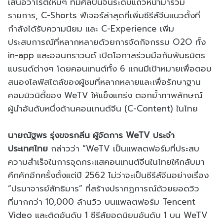
เสนอวาไรตี้ใหม่ๆ ที่มีศิลปินจีนระดับแถวหน้ามาร่วม
รายการ, C-Shorts ฟีเจอร์ล่าสุดที่เพิ่มซีรีส์จีนแนวตั้งที่
กำลังได้รับความนิยม และ C-Experience เพิ่ม
ประสบการณ์ที่หลากหลายด้วยการจัดกิจกรรม O2O ทั้ง
in-app และออนกราวนด์ เปิดโอกาสร่วมมือกับพันธมิตร
แบรนด์ต่างๆ โดยคอนเทนต์ทั้ง 6 แกนมีเป้าหมายเพื่อตอบ
สนองไลฟ์สไตล์ของผู้ชมที่หลากหลายและเพื่อรักษาฐาน
คอมมิวนิตี้ของ WeTV ให้แข็งแกร่ง ตอกย้ำภาพลักษณ์
ผู้นำอันดับหนึ่งด้านคอนเทนต์จีน (C-Content) ในไทย
นายณัฐพร รุ่งขจรกลิ่น ผู้จัดการ WeTV ประจำ
ประเทศไทย
กล่าวว่า “WeTV เป็นแพลตฟอร์มที่ประสบ
ความสำเร็จในการจุดกระแสคอนเทนต์จีนในไทยให้กลับมา
คึกคักอีกครั้งตั้งแต่ปี 2562 ไม่ว่าจะเป็นซีรีส์จีนอย่างเรื่อง
“ปรมาจารย์ลัทธิมาร” ที่สร้างปรากฏการณ์ด้วยยอดวิว
ที่มากกว่า 10,000 ล้านวิว บนแพลตฟอร์ม Tencent
Video และติดอันดับ 1 ซีรีส์ยอดนิยมอันดับ 1 บน WeTV