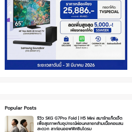
Popular Posts
รีวิว SKG G7Pro Fold | H5 Mini สมาร์ทแก็ดเจ็ต
เพื่อสุขภาพกับอุปกรณ์ผ่อนคลายกล้ามเนื้อคอแสน
สะดวก ลาก่อนออฟฟิศซินโดรม