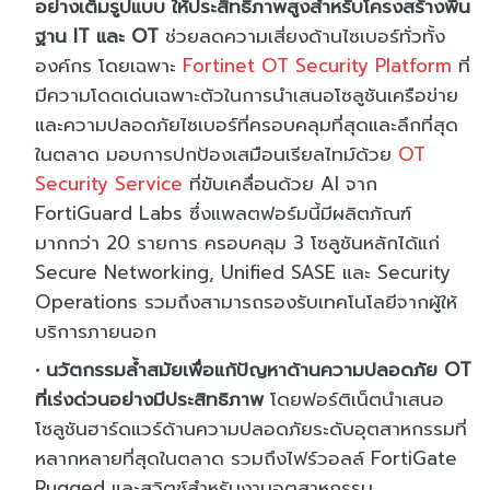
อย่างเต็มรูปแบบ ให้ประสิทธิภาพสูงสำหรับโครงสร้างพื้น
ฐาน IT และ OT
ช่วยลดความเสี่ยงด้านไซเบอร์ทั่วทั้ง
องค์กร โดยเฉพาะ
Fortinet OT Security Platform
ที่
มีความโดดเด่นเฉพาะตัวในการนำเสนอโซลูชันเครือข่าย
และความปลอดภัยไซเบอร์ที่ครอบคลุมที่สุดและลึกที่สุด
ในตลาด มอบการปกป้องเสมือนเรียลไทม์ด้วย
OT
Security Service
ที่ขับเคลื่อนด้วย AI จาก
FortiGuard Labs ซึ่งแพลตฟอร์มนี้มีผลิตภัณฑ์
มากกว่า 20 รายการ ครอบคลุม 3 โซลูชันหลักได้แก่
Secure Networking, Unified SASE และ Security
Operations รวมถึงสามารถรองรับเทคโนโลยีจากผู้ให้
บริการภายนอก
นวัตกรรมล้ำสมัยเพื่อแก้ปัญหาด้านความปลอดภัย OT
ที่เร่งด่วนอย่างมีประสิทธิภาพ
โดยฟอร์ติเน็ตนำเสนอ
โซลูชันฮาร์ดแวร์ด้านความปลอดภัยระดับอุตสาหกรรมที่
หลากหลายที่สุดในตลาด รวมถึงไฟร์วอลล์ FortiGate
Rugged และสวิตช์สำหรับงานอุตสาหกรรม