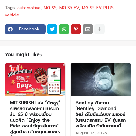
Tags:
automotive
MG S5
MG S5 EV
MG S5 EV PLUS
vehicle
Facebook
You might like
MITSUBISHI ส่ง “มิตซูรุ”
Bentley ตีความ
รีเฟรชภาพลักษณ์แบรนด์
‘Bentley Diamond’
รับ 65 ปี พร้อมเชื่อม
ใหม่ ดีไซน์ระดับซิกเนเจอร์
แนวคิด “Enjoy the
ในยนตรกรรม EV รุ่นแรก
Ride จอยได้ทุกเส้นทาง”
พร้อมเปิดตัวกันยายนนี้
สู่ลูกค้าชาวไทยทุกเจเนอเร
August 06, 2026