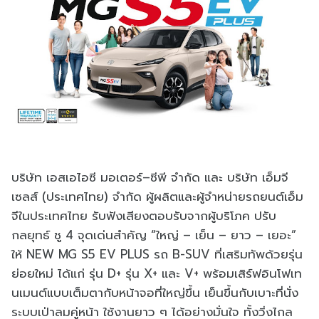
บริษัท เอสเอไอซี มอเตอร์–ซีพี จำกัด และ บริษัท เอ็มจี
เซลส์ (ประเทศไทย) จำกัด ผู้ผลิตและผู้จำหน่ายรถยนต์เอ็ม
จีในประเทศไทย รับฟังเสียงตอบรับจากผู้บริโภค ปรับ
กลยุทธ์ ชู 4 จุดเด่นสำคัญ “ใหญ่ – เย็น – ยาว – เยอะ”
ให้ NEW MG S5 EV PLUS รถ B-SUV ที่เสริมทัพด้วยรุ่น
ย่อยใหม่ ได้แก่ รุ่น D+ รุ่น X+ และ V+ พร้อมเสิร์ฟอินโฟเท
นเมนต์แบบเต็มตากับหน้าจอที่ใหญ่ขึ้น เย็นขึ้นกับเบาะที่นั่ง
ระบบเป่าลมคู่หน้า ใช้งานยาว ๆ ได้อย่างมั่นใจ ทั้งวิ่งไกล