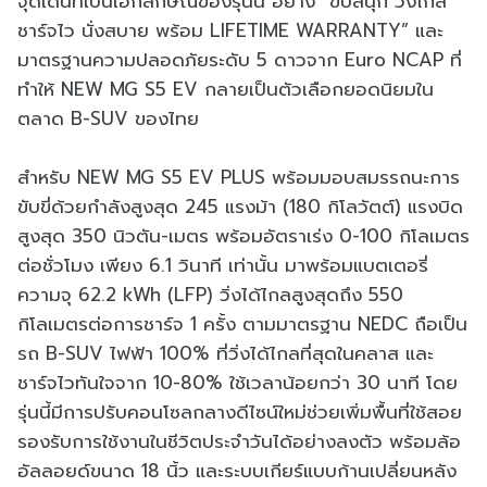
จุดเด่นที่เป็นเอกลักษณ์ของรุ่นนี้ อย่าง “ขับสนุก วิ่งไกล
ชาร์จไว นั่งสบาย พร้อม LIFETIME WARRANTY” และ
มาตรฐานความปลอดภัยระดับ 5 ดาวจาก Euro NCAP ที่
ทำให้ NEW MG S5 EV กลายเป็นตัวเลือกยอดนิยมใน
ตลาด B-SUV ของไทย
สำหรับ NEW MG S5 EV PLUS พร้อมมอบสมรรถนะการ
ขับขี่ด้วยกำลังสูงสุด 245 แรงม้า (180 กิโลวัตต์) แรงบิด
สูงสุด 350 นิวตัน-เมตร พร้อมอัตราเร่ง 0-100 กิโลเมตร
ต่อชั่วโมง เพียง 6.1 วินาที เท่านั้น มาพร้อมแบตเตอรี่
ความจุ 62.2 kWh (LFP) วิ่งได้ไกลสูงสุดถึง 550
กิโลเมตรต่อการชาร์จ 1 ครั้ง ตามมาตรฐาน NEDC ถือเป็น
รถ B-SUV ไฟฟ้า 100% ที่วิ่งได้ไกลที่สุดในคลาส และ
ชาร์จไวทันใจจาก 10-80% ใช้เวลาน้อยกว่า 30 นาที โดย
รุ่นนี้มีการปรับคอนโซลกลางดีไซน์ใหม่ช่วยเพิ่มพื้นที่ใช้สอย
รองรับการใช้งานในชีวิตประจำวันได้อย่างลงตัว พร้อมล้อ
อัลลอยด์ขนาด 18 นิ้ว และระบบเกียร์แบบก้านเปลี่ยนหลัง