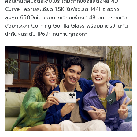
คอนเทนต์คมชัดระดับโปร เต็มตากับจอแสดงผล 4D
Curve+ ความละเอียด 1.5K รีเฟรชเรต 144Hz สว่าง
สูงสุด 6500nit ขอบบางเฉียบเพียง 1.48 มม. ครอบทับ
ด้วยกระจก Corning Gorilla Glass พร้อมมาตรฐานกัน
น้ำกันฝุ่นระดับ IP69+ ทนทานทุกองศา