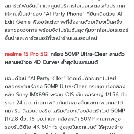
สมาร์ตโฟนชั้นนำ และศูนย์บริการโอเปอเรเตอร์ทั่วประเทศ
ให้คุณเป็นเจ้าของ “AI Party Phone” ที่ยืนหนึ่งด้วย AI
Edit Genie ฟีเจอร์แต่งภาพที่สั่งงานด้วยเสียงเป็นครั้ง
แรกของวงการ พร้อมจัดโปรโมชันสุดคุ้มจากโอเปอเรเตอร์
ชั้นนำและพาร์ตเนอร์ทั้งหน้าร้านและออนไลน์
realme 15 Pro 5G
: กล้อง 50MP Ultra-Clear สามตัว
ผสานหน้าจอ 4D Curve+ ล้ำสุดในเซกเมนต์
มอบดีไซน์ “AI Party Killer” โดดเด่นด้วยเทคโนโลยี
กล้องระดับเรือธง 50MP Ultra-Clear ครบชุด ทั้งกล้อง
หลัก Sony IMX896 พร้อม OIS เซ็นเซอร์ใหญ่ 1/1.56 นิ้ว
ระยะ 24 มม. ถ่ายภาพทิวทัศน์กลางคืนและภาพบุคคลได้
คมกริบ สีสวยสมจริง เสริมด้วยกล้องอัลตร้าไวด์ 50MP
(1/2.8 นิ้ว, 16 มม.) และ กล้องหน้า 50MP คุณภาพสูง
รองรับวิดีโอ 4K 60FPS สูงสุดในเซกเมนต์ ให้คุณสร้าง