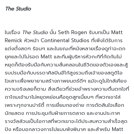
The Studio
ในเรื่อง
The Studio
นั้น Seth Rogen รับบทเป็น Matt
Remick หัวหน้า Continental Studios ที่เพิ่งได้รับการ
แต่งตั้งสดๆ ร้อนๆ และในขณะที่หนังหลายเรื่องดูท่าจะตก
ยุคและไปไม่รอด Matt และทีมผู้บริหารหัวกะทิที่กัดกันไม่
หยุดก็ต้องรับมือกับ
ความสั่นคลอน
ในชีวิตของตัวเองและสู้
รบปรบมือกับบรรดาศิลปินอีโก้สูงรวมถึงเจ้าของสตูดิโอ
ใจเสาะเพื่อพยายามสร้างภาพยนตร์ดีๆ แม้จะดูไม่ใกล้เคียง
ความจริงเลยก็ตาม สิ่งเดียวที่ช่วยอำพรางความตื่นตกใจที่
ถาโถมเข้ามาไม่หยุดหย่อนคือชุดสูทเนี้ยบๆ ที่พวกเขาใส่
เพราะทุกงานปาร์ตี้ การเยี่ยมกองถ่าย การตัดสินใจเลือก
นักแสดง การประชุมกับฝ่ายการตลาด และงานประกาศ
รางวัลล้วนเป็นโอกาสที่พวกเขาจะได้ประสบความสำเร็จสุด
ปัง หรือบอกลาวงการไปแบบพังพินาศ และสำหรับ Matt