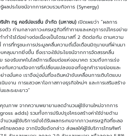
บรู้ผลประโยชน์จากการควบรวมกิจการ (Synergy)
บริษัท ทรู คอร์ปอเรชั่น จำกัด (มหาชน)
เปิดเผยว่า “ผลการ
รงตัว ท่ามกลางภาวะเศรษฐกิจที่ท้าทายและเหตุการณ์โครงข่าย
ถทำกำไรได้อย่างต่อเนื่องเป็นไตรมาสที่ 2 ติดต่อกัน ตามความ
ี้ การที่ทรูชนะการประมูลคลื่นความถี่เมื่อเดือนมิถุนายนที่ผ่านมา
ลุมมากยิ่งขึ้น ซึ่งเราจะใช้ประโยชน์จากการจัดสรรคลื่น
่าย รองรับเทคโนโลยีการเชื่อมต่อแห่งอนาคต รวมถึงการเร่ง
ล้องกับความต้องการที่เปลี่ยนแปลงของทั้งลูกค้ารายย่อยและ
ย่างมั่นคง เราจึงมุ่งมั่นที่จะเดินหน้าขับเคลื่อนการเติบโตแบบ
เนินงาน การแสวงหาโอกาสทางธุรกิจใหม่ๆ และการเสริมสร้าง
ั้นและระยะยาว”
้าที่มีคุณภาพ จากความพยายามลดจำนวนผู้ใช้งานใหม่จากการ
gross adds) รวมทั้งการปรับปรุงโครงสร้างค่าใช้จ่ายด้าน
้ จำนวนผู้ใช้บริการยังได้รับผลกระทบจากภาวะเศรษฐกิจที่ชะลอ
เทศไทยลดลง จากปัจจัยดังกล่าว ส่งผลให้ผู้ใช้บริการโทรศัพท์