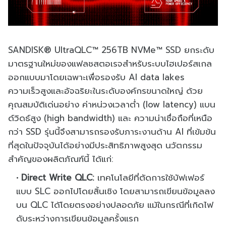
SANDISK® UltraQLC™ 256TB NVMe™ SSD ยกระดับ
มาตรฐานใหม่ของแฟลชสตอเรจสำหรับระบบไฮเปอร์สเกล
ออกแบบมาโดยเฉพาะเพื่อรองรับ AI data lakes
ความเร็วสูงและอัจฉริยะในระดับองค์กรขนาดใหญ่ ด้วย
คุณสมบัติเด่นอย่าง ค่าหน่วงเวลาต่ำ (low latency) แบน
ด์วิดธ์สูง (high bandwidth) และ ความน่าเชื่อถือที่เหนือ
กว่า SSD รุ่นนี้จึงสามารถรองรับภาระงานด้าน AI ที่เข้มข้น
ที่สุดในปัจจุบันได้อย่างมีประสิทธิภาพสูงสุด นวัตกรรม
สำคัญของผลิตภัณฑ์นี้ ได้แก่:
Direct Write QLC:
เทคโนโลยีที่ตัดการใช้บัฟเฟอร์
แบบ SLC ออกไปโดยสิ้นเชิง โดยสามารถเขียนข้อมูลลง
บน QLC ได้โดยตรงอย่างปลอดภัย แม้ในกรณีที่เกิดไฟ
ดับระหว่างการเขียนข้อมูลครั้งแรก