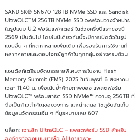
SANDISK® SN670 128TB NVMe SSD และ Sandisk
UltraQLCTM 256TB NVMe SSD จะพร้อมวางจำหน่าย
ในรูปแบบ U.2 ฟอร์มแฟคเตอร์ ในช่วงครึ่งปีแรกของปี
2569 เป็นต้นไป โดยในปีเดียวกันนี้จะมีการเปิดตัวในรูป
แบบอื่น ๆ ที่หลากหลายเพิ่มเติม เพื่อรองรับการใช้งานที่
หลากหลายและตอบโจทย์ลูกค้าในทุกกลุ่มอย่างครบถ้วน
แซนดิสก์เตรียมจัดบรรยายพิเศษภายในงาน Flash
Memory Summit (FMS) 2025 ในวันพุธที่ 6 สิงหาคม
เวลา 11:40 น. เพื่อเน้นย้ำศักยภาพของ แพลตฟอร์ม
UltraQLC™ พร้อมสาธิต SSD NVMe™ ความจุ 256TB ที่
ถือเป็นก้าวสำคัญของวงการ และนำเสนอ โซลูชันจัดเก็บ
ข้อมูลนวัตกรรมอื่น ๆ ที่บูธหมายเลข 607
บล็อก:
เจาะลึก UltraQLC – แพลตฟอร์ม SSD สำหรับ
องค์กรที่ออกแบบมาเพื่อ AI โดยเฉพาะ