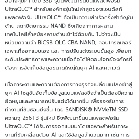
อย่างคุ้มค่า โดย SSD รุ่นนี้พัฒนาขึ้นบนแพลตฟอร์ม
UltraQLC™ สำหรับองค์กรรุ่นใหม่ล่าสุดของแซนดิสก์
แพลตฟอร์ม UltraQLC™ ถือเป็นความสำเร็จครั้งสำคัญใน
ด้าน สถาปัตยกรรม NAND ซึ่งเกิดจากการผสาน
เทคโนโลยีล้ำสมัยหลายด้านเข้าไว้ด้วยกัน ไม่ว่าจะเป็น
หน่วยความจำ BiCS8 QLC CBA NAND, คอนโทรลเลอร์
เฉพาะที่ออกแบบเอง และ การปรับแต่งระบบขั้นสูง เพื่อยก
ระดับประสิทธิภาพและความเชื่อถือได้ให้ตอบโจทย์องค์กรที่
ต้องการจัดเก็บข้อมูลขนาดใหญ่ในยุค AI และคลาวด์
เมื่อภาระงานและความต้องการทางธุรกิจเปลี่ยนแปลงเข้าสู่
ยุค AI โซลูชันจัดเก็บข้อมูลแบบแฟลชจึงจำเป็นต้องมีความ
ยืดหยุ่นและสามารถปรับแต่งได้มากขึ้น เพื่อรองรับการ
ทำงานที่ซับซ้อนยิ่งขึ้น โดย SANDISK® NVMeTM SSD
ความจุ 256TB รุ่นใหม่ ซึ่งพัฒนาขึ้นบนแพลตฟอร์ม
UltraQLC™ ได้รับการออกแบบมาโดยเฉพาะสำหรับภาระ
งานที่ขับเคลื่อนด้วย AI และใช้ข้อมูลจำนวนมาก เช่น การ