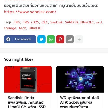
ข้อมูลเพิ่มเติมเกี่ยวกับแซนดิสก์ กรุณาเยี่ยมชมเว็บไซต์:
https://www.sandisk.com/
Tags:
FMS
FMS 2025
QLC
SanDisk
SANDISK UltraQLC
ssd
storage
tech
UltraQLC
Facebook
You might like
Sandisk เปิดตัว
WD มุ่งพัฒนาเทคโนโลยี
แพลตฟอร์มเทคโนโลยี
AI เปิดตัวโซลูชันใหม่
UltraQLC™ พร้อม SSD
พร้อมขึ้นเวทีในงาน