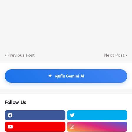
Previous Post
Next Post
✦
คุยกับ Gemini AI
Follow Us