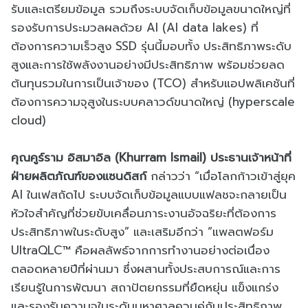
รับและเตรียมข้อมูล รวมถึงระบบจัดเก็บข้อมูลขนาดใหญ่ที่
รองรับการประมวลผลด้วย AI (AI data lakes) ที่
ต้องการความเร็วสูง SSD รุ่นนี้มอบทั้ง ประสิทธิภาพระดับ
สูงและการใช้พลังงานอย่างมีประสิทธิภาพ พร้อมช่วยลด
ต้นทุนรวมในการเป็นเจ้าของ (TCO) สำหรับแอปพลิเคชันที่
ต้องการความจุสูงในระบบคลาวด์ขนาดใหญ่ (hyperscale
cloud)
คุณคูร์ราม อิสมาอิล (Khurram Ismail) ประธานเจ้าหน้าที่
ฝ่ายผลิตภัณฑ์ของแซนดิสก์
กล่าวว่า “เมื่อโลกก้าวเข้าสู่ยุค
AI ในเฟสถัดไป ระบบจัดเก็บข้อมูลแบบแฟลชจะกลายเป็น
หัวใจสำคัญที่ช่วยขับเคลื่อนภาระงานอัจฉริยะที่ต้องการ
ประสิทธิภาพในระดับสูง” และเสริมอีกว่า “แพลตฟอร์ม
UltraQLC™ คือผลลัพธ์จากการทำงานอย่างต่อเนื่อง
ตลอดหลายปีที่ผ่านมา ซึ่งผสานทั้งประสบการณ์และการ
เรียนรู้ในการพัฒนา สถาปัตยกรรมที่ยืดหยุ่น แข็งแกร่ง
และรองรับความจุในระดับมหาศาลควบคู่กับประสิทธิภาพ