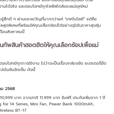
นความรัก ความห่วงใย และคำขอบคุณแด่คุณแม่ ด้วย
ช้งานได้จริง และตอบโจทย์ทุกไลฟ์สไตล์ของแม่ยุคใหม่
ู้สึกดี ๆ ผ่านของขวัญที่มากกว่าแค่ "เทคโนโลยี" แต่คือ
สุดพิเศษที่พร้อมให้คุณเลือกช้อปได้อย่างจุใจในราคาสุดคุ้ม
อนสิงหาคมนี้
ขนทัพสินค้าฮอตฮิตให้คุณเลือกช้อปเพื่อแม่
บโจทย์ทุกการใช้งาน ไม่ว่าจะเป็นเรื่องกล้องชัด แบตเตอรี่อึด
รโมชันจัดเต็ม ดังนี้:
หาคม 2568
,999 บาท จากปกติ 11,999 บาท รับฟรี ประกันเพิ่มจาก 1 ปี
Bag for 14 Series, Mini Fan, Power Bank 1000mAh,
ireless BT-17