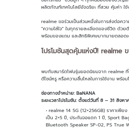
บอกรักแม่” ชวนลูก ๆ ทุกคนมอบของขวัญแท
ผลิตภัณฑ์เทคโนโลยีอัจฉริยะ ที่สวย คุ้มค่า ใ
realme ขอร่วมเป็นส่วนหนึ่งในการส่งต่อความร
"ความใส่ใจ" ในทุกรายละเอียดของชีวิต ด้วยดีล
พร้อมของแถม และสิทธิพิเศษมากมายตลอดเดื
โปรโมชันสุดคุ้มแห่งปี! realme 
พบกับสมาร์ตโฟนรุ่นยอดนิยมจาก realme ที่ตอ
ดีไซน์หรู หรือความลื่นไหลในการใช้งาน พร้อมโป
ช่องทางจำหน่าย: BaNANA
ระยะเวลาโปรโมชัน: ตั้งแต่วันที่ 8 – 31 สิง
realme 14 5G (12+256GB) ราคาเพียง 10
เป็น 2+5 ปี, ประกันจอแตก 1 ปี, Sport 
Bluetooth Speaker SP-02, PS True W