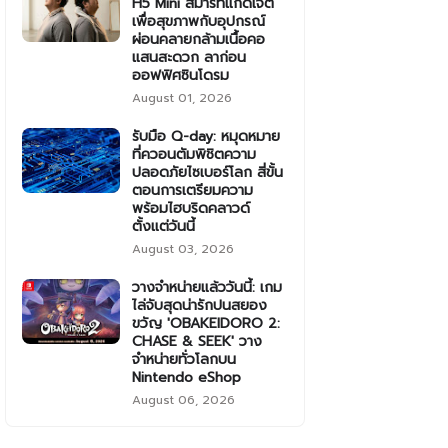
H5 Mini สมาร์ทแก็ดเจ็ต
เพื่อสุขภาพกับอุปกรณ์
ผ่อนคลายกล้ามเนื้อคอ
แสนสะดวก ลาก่อน
ออฟฟิศซินโดรม
August 01, 2026
รับมือ Q-day: หมุดหมาย
ที่ควอนตัมพิชิตความ
ปลอดภัยไซเบอร์โลก สี่ขั้น
ตอนการเตรียมความ
พร้อมไฮบริดคลาวด์
ตั้งแต่วันนี้
August 03, 2026
วางจำหน่ายแล้ววันนี้: เกม
ไล่จับสุดน่ารักปนสยอง
ขวัญ 'OBAKEIDORO 2:
CHASE & SEEK' วาง
จำหน่ายทั่วโลกบน
Nintendo eShop
August 06, 2026