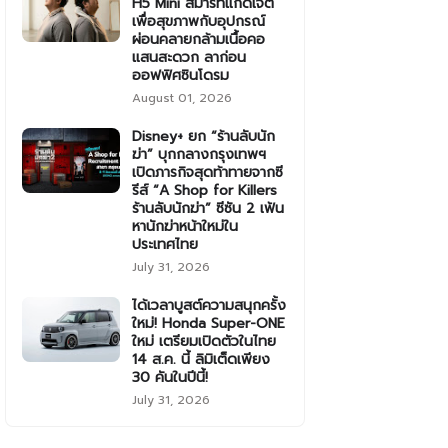
H5 Mini สมาร์ทแก็ดเจ็ต
เพื่อสุขภาพกับอุปกรณ์
ผ่อนคลายกล้ามเนื้อคอ
แสนสะดวก ลาก่อน
ออฟฟิศซินโดรม
August 01, 2026
Disney+ ยก “ร้านลับนัก
ฆ่า” บุกกลางกรุงเทพฯ
เปิดภารกิจสุดท้าทายจากซี
รีส์ “A Shop for Killers
ร้านลับนักฆ่า” ซีซัน 2 เฟ้น
หานักฆ่าหน้าใหม่ใน
ประเทศไทย
July 31, 2026
ได้เวลาบูสต์ความสนุกครั้ง
ใหม่! Honda Super-ONE
ใหม่ เตรียมเปิดตัวในไทย
14 ส.ค. นี้ ลิมิเต็ดเพียง
30 คันในปีนี้!
July 31, 2026