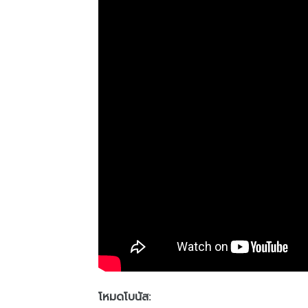
โหมดโบนัส: