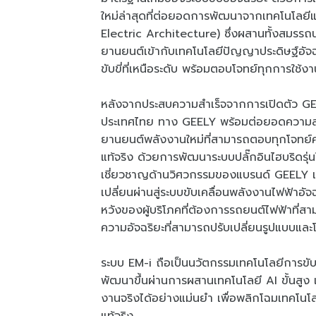
ใหม่ล่าสุดที่ต่อยอดการพัฒนาจากเทคโนโลยี
Electric Architecture) ซึ่งผสานทั้งสมรร
ยานยนต์เข้ากับเทคโนโลยีปัญญาประดิษฐ์อัจฉ
ขับขี่ที่เหนือระดับ พร้อมตอบโจทย์ทุกการใ
หลังจากประสบความสำเร็จจากการเปิดตัว G
ประเทศไทย ทาง GEELY พร้อมต่อยอดความสำเ
ยานยนต์พลังงานใหม่ที่สามารถตอบทุกโจทย
แท้จริง ด้วยการพัฒนาระบบปลั๊กอินไฮบริดรุ่
เชี่ยวชาญด้านวิศวกรรมของแบรนด์ GEELY แต
เปลี่ยนผ่านสู่ระบบขับเคลื่อนพลังงานไฟฟ้า
หวังของผู้บริโภคที่ต้องการรถยนต์ไฟฟ้าที่สาม
ความอัจฉริยะที่สามารถปรับเปลี่ยนรูปแบบและ
ระบบ EM-i ถือเป็นนวัตกรรมเทคโนโลยีการขับเ
พัฒนาขึ้นผ่านการผสานเทคโนโลยี AI ขั้นสู
งานจริงได้อย่างแม่นยำ เพื่อพลิกโฉมเทคโนโล