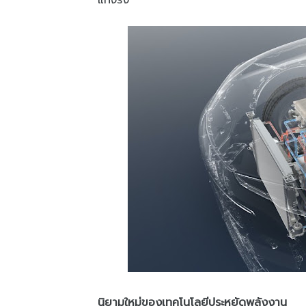
แท้จริง
นิยามใหม่ของเทคโนโลยีประหยัดพลังงาน