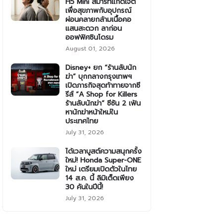
H5 Mini สมาร์ทแก็ดเจ็ต
เพื่อสุขภาพกับอุปกรณ์
ผ่อนคลายกล้ามเนื้อคอ
แสนสะดวก ลาก่อน
ออฟฟิศซินโดรม
August 01, 2026
Disney+ ยก “ร้านลับนัก
ฆ่า” บุกกลางกรุงเทพฯ
เปิดภารกิจสุดท้าทายจากซี
รีส์ “A Shop for Killers
ร้านลับนักฆ่า” ซีซัน 2 เฟ้น
หานักฆ่าหน้าใหม่ใน
ประเทศไทย
July 31, 2026
ได้เวลาบูสต์ความสนุกครั้ง
ใหม่! Honda Super-ONE
ใหม่ เตรียมเปิดตัวในไทย
14 ส.ค. นี้ ลิมิเต็ดเพียง
30 คันในปีนี้!
July 31, 2026