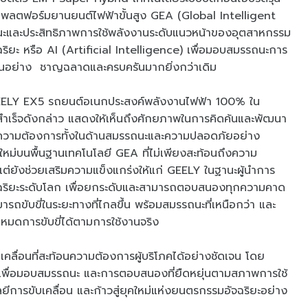
แพลตฟอร์มยานยนต์ไฟฟ้าขั้นสูง GEA (Global Intelligent
ถนะและประสิทธิภาพการใช้พลังงานระดับแนวหน้าของอุตสาหกรรม
ริยะ หรือ AI (Artificial Intelligence) เพื่อมอบสมรรถนะการ
ช้งานอย่าง ชาญฉลาดและครบครันมากยิ่งกว่าเดิม
EELY EX5 รถยนต์อเนกประสงค์พลังงานไฟฟ้า 100% ใน
ร็จดังกล่าว แสดงให้เห็นถึงศักยภาพในการคิดค้นและพัฒนา
์ความต้องการทั้งในด้านสมรรถนะและความปลอดภัยอย่าง
นใหม่บนพื้นฐานเทคโนโลยี GEA ที่ไม่เพียงสะท้อนถึงความ
่ยังช่วยเสริมความแข็งแกร่งให้แก่ GEELY ในฐานะผู้นำการ
อัจฉริยะระดับโลก เพื่อยกระดับและสามารถตอบสนองทุกความคาด
ารถขับขี่ในระยะทางที่ไกลขึ้น พร้อมสมรรถนะที่เหนือกว่า และ
โหมดการขับขี่ได้ตามการใช้งานจริง
คลื่อนที่สะท้อนความต้องการผู้บริโภคได้อย่างชัดเจน โดย
ง เพื่อมอบสมรรถนะ และการตอบสนองที่ยืดหยุ่นตามสภาพการใช้
ยีการขับเคลื่อน และก้าวสู่ยุคใหม่แห่งยนตรกรรมอัจฉริยะอย่าง