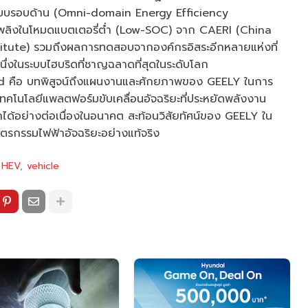
นแบบรอบด้าน (Omni-domain Energy Efficiency
้อเพลิงในโหมดแบตเตอรี่ต่ำ (Low-SOC) จาก CAERI (China
tute) รวมถึงผลการทดสอบจากองค์กรอิสระอีกหลายแห่งที่
ึ่งในระบบไฮบริดที่ชาญฉลาดที่สุดในระดับโลก
rid คือ บทพิสูจน์ถึงแผนงานและศักยภาพของ GEELY ในการ
เทคโนโลยีแพลตฟอร์มขับเคลื่อนอัจฉริยะที่ประหยัดพลังงาน
้อย่างต่อเนื่องในอนาคต สะท้อนวิสัยทัศน์ของ GEELY ใน
รกรรมไฟฟ้าอัจฉริยะอย่างแท้จริง
HEV
vehicle