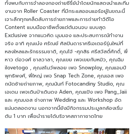
ทั้งพบกับการจำลองกองถ่ายซีรี่ย์นำโดยนักแสดงนำและทีม
งานจาก Roller Coaster ที่มีกระแสออนแอร์อยู่ในขณะนี้
เจาะลึกทุกเคล็ดลับการถ่ายภาพและการถ่ายทำวิดีโอ
Content แบบมืออาชีพตั้งแต่ต้นจนจบ แบบสุด
Exclusive จากแนวคิด มุมมอง และประสบการณ์ทำงาน
จริง อาทิ คุณเน๋ง ศรัณย์ ศิลปินดาราครีเอเตอร์รุ่นใหม่ที่
หลงใหลและรักธรรมชาติ, คุณโจ้ -ศุภสิธ ศรีสวัสดิ์ศักดิ์, พี่
หาว ต่อวงศ์ ซาลวาลา, คุณเขย เพจเขยกับหมิว, คุณฉิม
ilovetogo , คุณสโนว์พลอย เพจ Snowploy, คุณแอมป์
พุทธิพงศ์, พี่ใหญ่ เพจ Snap Tech Zone, คุณเอส เพจ
ถนัดซ้ายถ่ายภาพ, คุณนันท์ Fotocandiny Studio, คุณ
เอเดน เพจเดินป่าเดินดง Aden, คุณแป้ง เพจ Pang_Jaii
และ คุณบอส ช่างภาพ Wedding และ Workshop อัด
แน่นตลอดงาน นอกจากนี้ยังมีกิจกรรมประมูลกล้องเริ่ม
ต้น 1 บาท เพื่อนำรายได้บริจาคสภากาชาดไทย