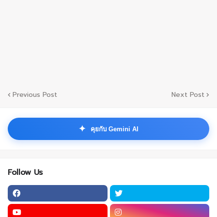
Previous Post
Next Post
✦
คุยกับ Gemini AI
Follow Us