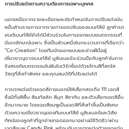
การปรับแต่งตามความต้องการเฉพาะบุคคล
นอกเหนือจากรายละเอียดและข้อกำหนดในการปรับแต่งนับ
หมื่นล้านรายการจากรายการออปชันของเบนท์ลีย์ ลูกค้ารถ
ยนต์เบนท์ลีย์ยังได้มีส่วนร่วมในการออกแบบยนตรกรรมที่
มีเอกลักษณ์เฉพาะ ซึ่งเป็นส่วนหนึ่งในกระบวนการที่เรียกว่า
"Co-Creation" โดยทีมนักออกแบบและช่างฝีมือผู้
เชี่ยวชาญจากเบนท์ลีย์ มูลินเนอร์จะร่วมมือกับลูกค้าในการ
รังสรรค์ยนตรกรรมในฝันในเวิร์กช็อปด้วยโทนสีที่สดใส
วัสดุที่สั่งทำพิเศษ และคุณสมบัติที่ปรับแต่งได้
การตกแต่งด้วยเฉดสีภายนอกมีให้เลือกสรรถึง 111 เฉดสี
ซึ่งมีทั้งสีพื้น สีเมทัลลิก สีมุก สีซาติน และตัวเลือกเฉดสีอื่น
อีกมากมาย โดยเฉดสีชมพูเป็นเฉดสีที่สั่งทำขึ้นเป็นพิเศษ
ด้วยความเชี่ยวชาญของทีมเบนท์ลีย์ มูลินเนอร์และวิสัย
ทัศน์ของลูกค้าที่ถูกถ่ายทอดออกมาอย่างมีชีวิตชีวาผ่าน
เฉดสีชมพู Candy Pink พร้อมกับการตกแต่งด้วยชุดแต่ง