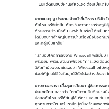
แม้แต่ตอนขับขี่ผ่านเสียงแจ้งเตือนเมื่อได้
นายแมนวู จู ประธานเจ้าหน้าที่บริหาร บริษัท
ภัยไซเบอร์ที่ยั่งยืน ต้องเริ่มจากการสร้างภูมิ
ด้วยความร่วมมือกับ Grab ในครั้งนี้ จึงเป็น
ได้มีบทบาทสำคัญในการนำเครื่องมือป้องกันภัยไ
และกลุ่มขับแกร็บ”
“เรามอบโค้ดการใช้งาน Whoscall พรีเมียม เ
พรีเมียม พร้อมพัฒนาฟีเจอร์ “การแจ้งเตือนด้
วิสัยทัศน์ของเราชัดเจนว่า Whoscall จะไม่หยุ
ช่วยให้ผู้คนใช้ชีวิตในยุคดิจิทัลได้อย่างปลอด
นางสาวอรวรา เอื้อสุนทรวัฒนา ผู้ช่วยกรรมก
ประเทศไทย
กล่าวว่า “เรามีความยินดีอย่างยิ
ปลอดภัยไซเบอร์ให้กับผู้ใช้บริการ และคนขับแ
คุกคามทางไซเบอร์ เราจึงมุ่งมั่นสร้างแพลตฟอ