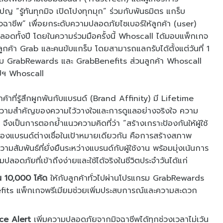
 “รู้ทันทุกมิจ เปิดโปงทุกมุก” ร่วมกับพันธมิตร แกร็บ
ทันมิจฉาชีพ” เพื่อยกระดับความปลอดภัยไซเบอร์ให้ลูกค้า (user)
งตลอดทั้งปี โดยในความร่วมมือครั้งนี้ Whoscall ได้มอบแพ็กเกจ
ูกค้า Grab และคนขับแกร็บ โดยสามารถแลกรับได้ตั้งแต่วันที่ 1
ม GrabRewards และ GrabBenefits ส่วนลูกค้า Whoscall
อปฯ Whoscall
าที่รู้สึกผูกพันกับแบรนด์ (Brand Affinity) มี Lifetime
ถึงความสำคัญของความไว้วางใจและการดูแลอย่างจริงใจ ความ
 จึงเป็นการตอกย้ำแนวความคิดที่ว่า “สร้างเกราะป้องกันให้ผู้ใช้
สองแบรนด์ต่างเชื่อในเป้าหมายเดียวกัน คือการสร้างสภาพ
มสัมพันธ์ที่ยั่งยืนระหว่างแบรนด์กับผู้ใช้งาน พร้อมมุ่งเน้นการ
อดภัยที่เข้าถึงง่ายและใช้ได้จริงในชีวิตประจำวันได้แก่
น 10,000 โค้ด
ให้กับลูกค้าทั่วไปผ่านโปรแกรม GrabRewards
fits แพ็กเกจพรีเมียมช่วยเพิ่มประสบการณ์และความสะดวก
ice Alert
เพิ่มความปลอดภัยจากมิจฉาชีพได้ทุกช่วงเวลาไม่เว้น