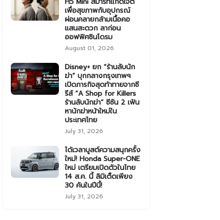
H5 Mini สมาร์ทแก็ดเจ็ต
เพื่อสุขภาพกับอุปกรณ์
ผ่อนคลายกล้ามเนื้อคอ
แสนสะดวก ลาก่อน
ออฟฟิศซินโดรม
August 01, 2026
Disney+ ยก “ร้านลับนัก
ฆ่า” บุกกลางกรุงเทพฯ
เปิดภารกิจสุดท้าทายจากซี
รีส์ “A Shop for Killers
ร้านลับนักฆ่า” ซีซัน 2 เฟ้น
หานักฆ่าหน้าใหม่ใน
ประเทศไทย
July 31, 2026
ได้เวลาบูสต์ความสนุกครั้ง
ใหม่! Honda Super-ONE
ใหม่ เตรียมเปิดตัวในไทย
14 ส.ค. นี้ ลิมิเต็ดเพียง
30 คันในปีนี้!
July 31, 2026