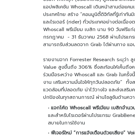
แอปพลิเคชัน Whoscall เดินหน้าสานต่อแคมเปญ
ประเทศไทย สร้าง “คอมมูนิตี้ดิจิทัลที่รู้เท่า
และไรเดอร์ (rider) ทั่วประเทศอย่างต่อเนื่อ
Whoscall พรีเมียม เบสิก นาน 90 วันฟรีแก่ล
กรกฎาคม - 31 ธันวาคม 2568 ผ่านโปรแกร
สามารถรับส่วนลดจาก Grab ได้ผ่านทาง แ
รายงานจาก Forrester Research ระบุว่า ลูกค้
Value สูงขึ้นถึง 306% ซึ่งสะท้อนให้เห็น
ร่วมมือระหว่าง Whoscall และ Grab ในครั้งนี้
งาน เสริมความมั่นใจให้ทุกวันปลอดภัย” ทั้ง
แวดล้อมที่ปลอดภัย น่าไว้วางใจ และส่งเสริมควา
ปกป้องในทุกสถานการณ์ ผ่านโซลูชันด้านความปล
แจกโค้ด Whoscall พรีเมียม เบสิกจำนว
และสำหรับไรเดอร์ผ่านโปรแกรม GrabBene
สบายในการใช้งาน
ฟีเจอร์ใหม่ “การแจ้งเตือนด้วยเสียง” Vo