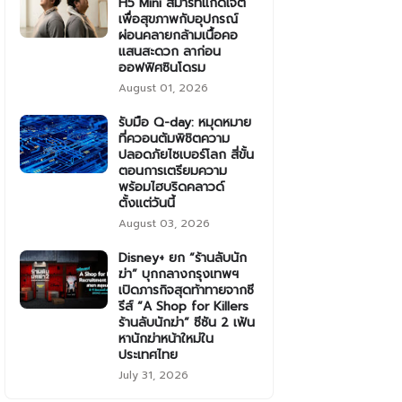
H5 Mini สมาร์ทแก็ดเจ็ต
เพื่อสุขภาพกับอุปกรณ์
ผ่อนคลายกล้ามเนื้อคอ
แสนสะดวก ลาก่อน
ออฟฟิศซินโดรม
August 01, 2026
รับมือ Q-day: หมุดหมาย
ที่ควอนตัมพิชิตความ
ปลอดภัยไซเบอร์โลก สี่ขั้น
ตอนการเตรียมความ
พร้อมไฮบริดคลาวด์
ตั้งแต่วันนี้
August 03, 2026
Disney+ ยก “ร้านลับนัก
ฆ่า” บุกกลางกรุงเทพฯ
เปิดภารกิจสุดท้าทายจากซี
รีส์ “A Shop for Killers
ร้านลับนักฆ่า” ซีซัน 2 เฟ้น
หานักฆ่าหน้าใหม่ใน
ประเทศไทย
July 31, 2026