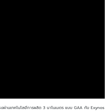
อธงผ่านเทคโนโลยีการผลิต 3 นาโนเมตร แบบ GAA กับ Exynos