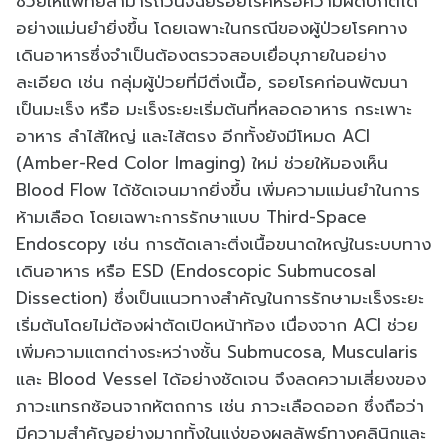
ช่วยให้แพทย์สามารถวินิจฉัยรอยโรคหรือความผิดปกติได้
อย่างแม่นยำยิ่งขึ้น โดยเฉพาะในกรณีของผู้ป่วยโรคทาง
เดินอาหารซึ่งจำเป็นต้องตรวจสอบเยื่อบุภายในอย่าง
ละเอียด เช่น กลุ่มผู้ป่วยที่มีติ่งเนื้อ, รอยโรคก่อนพัฒนา
เป็นมะเร็ง หรือ มะเร็งระยะเริ่มต้นที่หลอดอาหาร กระเพาะ
อาหาร ลำไส้ใหญ่ และไส้ตรง อีกทั้งยังมีโหมด ACI
(Amber-Red Color Imaging) ใหม่ ช่วยให้มองเห็น
Blood Flow ได้ชัดเจนมากยิ่งขึ้น เพิ่มความแม่นยำในการ
ห้ามเลือด โดยเฉพาะการรักษาแบบ Third-Space
Endoscopy เช่น การตัดเลาะติ่งเนื้อขนาดใหญ่ในระบบทาง
เดินอาหาร หรือ ESD (Endoscopic Submucosal
Dissection) ซึ่งเป็นแนวทางสำคัญในการรักษามะเร็งระยะ
เริ่มต้นโดยไม่ต้องผ่าตัดเปิดหน้าท้อง เนื่องจาก ACI ช่วย
เพิ่มความแตกต่างระหว่างชั้น Submucosa, Muscularis
และ Blood Vessel ได้อย่างชัดเจน จึงลดความเสี่ยงของ
ภาวะแทรกซ้อนจากหัตถการ เช่น ภาวะเลือดออก ซึ่งถือว่า
มีความสำคัญอย่างมากทั้งในแง่ของผลลัพธ์ทางคลินิกและ