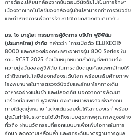
การต้องเปลี่ยนกล้องจากขั้นตอนวินิจฉัยไปเป็นการรักษา
เนื่องจากเทคโนโลยีของกล้องรุ่นใหม่สามารถทำการวินิจฉัย
และทำหัตถการเพื่อการรักษาได้โดยกล้องตัวเดียวกัน
มร. โซ มารูโอะ กรรมการผู้จัดการ บริษัท ฟูจิฟิล์ม
(ประเทศไทย) จำกัด
กล่าวว่า "การเปิดตัว ELUXEO®
8000 และกล้องส่องกระเพาะอาหารรุ่น 800 Series ใน
งาน RCST 2025 ถือเป็นหมุดหมายสำคัญที่สะท้อนถึง
ความมุ่งมั่นของฟูจิฟิล์ม ในการสนับสนุนศัลยแพทย์ไทยให้
เข้าถึงเทคโนโลยีส่องกล้องระดับโลก พร้อมเสริมศักยภาพ
โรงพยาบาลในการตรวจวินิจฉัยและรักษาโรคทางเดิน
อาหารอย่างแม่นยำ และปลอดภัย นอกจากการพัฒนา
เครื่องมือแพทย์ ฟูจิฟิล์ม ยังเดินหน้าพันธกิจเพื่อสังคม
ภายใต้จุดมุ่งหมาย ‘แต่งแต้มรอยยิ้มให้โลกของเรา' พร้อม
มุ่งมั่นทำให้ประชาชนได้เข้าถึงระบบสุขภาพคุณภาพสูงอย่าง
ทั่วถึง ผ่านนวัตกรรมที่ออกแบบมาเพื่อเพิ่มโอกาสในการ
รักษา ลดความเหลื่อมล้ำ และยกระดับมาตรฐานการดูแล