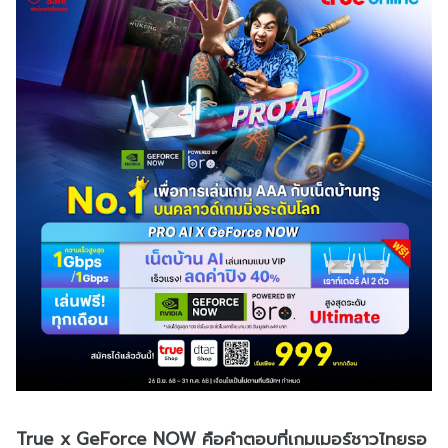
True x GeForce NOW คือคำตอบที่เกมเมอร์ชาวไทยรอ