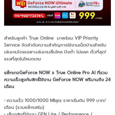
สำหรับลูกค้า True Online มาพร้อม VIP Priority
Service จัดลำดับความสำคัญการใช้งานเน็ตบ้านสำหรับ
เล่นเกมโดยเฉพาะเล่นเกมลื่นไหล ปิงต่ำ ไม่แลค เร็วที่สุด!
แรงที่สุดในโหมดเกม
แพ็กเกจGeForce NOW x True Online Pro AI ที่รวม
ความเร็วสูงกับสิทธิ์ใช้งาน GeForce NOW ฟรีนานถึง 24
เดือน
• ความเร็ว 1000/1000 Mbps ราคาเริ่มต้น 999 บาท/
เดือน (รวมแพ็กเสริม)
• เลือกสิทธิ์ใช้งาน GFN Lite / Performance /