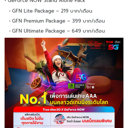
• GeForce NOW Stand Alone Pack
GFN Lite Package – 219 บาท/เดือน
GFN Premium Package – 399 บาท/เดือน
GFN Ultimate Package – 649 บาท/เดือน