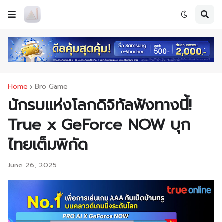
Home
Bro Game
นักรบแห่งโลกดิจิทัลฟังทางนี้!
True x GeForce NOW บุก
ไทยเต็มพิกัด
June 26, 2025