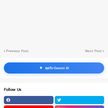
Previous Post
Next Post
✦
คุยกับ Gemini AI
Follow Us