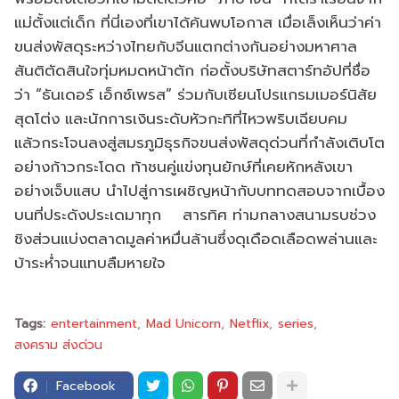
แม่ตั้งแต่เด็ก ที่นี่เองที่เขาได้ค้นพบโอกาส เมื่อเล็งเห็นว่าค่า
ขนส่งพัสดุระหว่างไทยกับจีนแตกต่างกันอย่างมหาศาล
สันติตัดสินใจทุ่มหมดหน้าตัก ก่อตั้งบริษัทสตาร์ทอัปที่ชื่อ
ว่า “ธันเดอร์ เอ็กซ์เพรส” ร่วมกับเซียนโปรแกรมเมอร์นิสัย
สุดโต่ง และนักการเงินระดับหัวกะทิที่ไหวพริบเฉียบคม
แล้วกระโจนลงสู่สมรภูมิธุรกิจขนส่งพัสดุด่วนที่กำลังเติบโต
อย่างก้าวกระโดด ท้าชนคู่แข่งทุนยักษ์ที่เคยหักหลังเขา
อย่างเจ็บแสบ นำไปสู่การเผชิญหน้ากับบททดสอบจากเบื้อง
บนที่ประดังประเดมาทุก สารทิศ ท่ามกลางสนามรบช่วง
ชิงส่วนแบ่งตลาดมูลค่าหมื่นล้านซึ่งดุเดือดเลือดพล่านและ
บ้าระห่ำจนแทบลืมหายใจ
Tags:
entertainment
Mad Unicorn
Netflix
series
สงคราม ส่งด่วน
Facebook