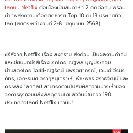
โลกบน Netflix
ต่อเนื่องเป็นสัปดาห์ที่ 2 ติดต่อกัน พร้อม
นำทัพส่งความเดือดติดชาร์ต Top 10 ใน 13 ประเทศทั่ว
โลก (สถิติระหว่างวันที่ 2-8 มิถุนายน 2568)
ซีรีส์จาก Netflix เรื่อง สงคราม ส่งด่วน เป็นผลงานกำกับ
และเขียนบทซีรีส์เรื่องแรกโดย ณฐพล บุญประกอบ
นำแสดงโดย ไอซ์ซึ-ณัฐรัตน์ นพรัตยาภรณ์, เจนเย่ จีรนร
ภัทร, เอก-ธเนศ วรากุลนุเคราะห์, พีช-พชร จิราธิวัฒน์ และ
ดร.พลัง โลกศิลป์ สามารถตามไปสัมผัสความบ้าระห่ำของ
วงการธุรกิจขนส่งพัสดุด่วนได้แล้ววันนี้ในกว่า 190
ประเทศทั่วโลกที่ Netflix เท่านั้น!