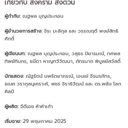
เกี่ยวกับ สงคราม ส่งด่วน
ผู้กำกับ:
ณฐพล บุญประกอบ
ผู้อำนวยการสร้าง:
จิระ มะลิกุล และ วรรณฤดี พงษ์สิทธิ
ศักดิ์
ผู้เขียนบท:
ณฐพล บุญประกอบ, วสุธร ปิยารมณ์, ทศพล
ทิพย์ทินกร, ธนีดา หาญทวีวัฒนา, ภัทรนาถ พิบูลย์สวัสดิ์
นักแสดง:
ณัฐรัตน์ นพรัตยาภรณ์, เจนเย่ จีรนรภัทร,
ธเนศ วรากุลนุเคราะห์, พชร จิราธิวัฒน์ และ ดร.พลัง โลก
ศิลป์
ผู้ผลิต:
จีดีเอช ห้าห้าเก้า
เริ่มฉาย:
29 พฤษภาคม 2025