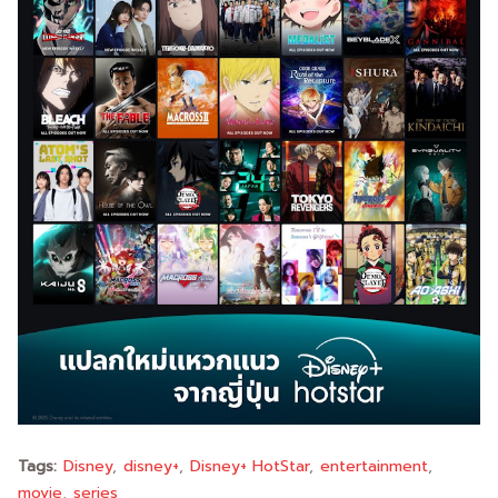
Tags:
Disney
disney+
Disney+ HotStar
entertainment
movie
series