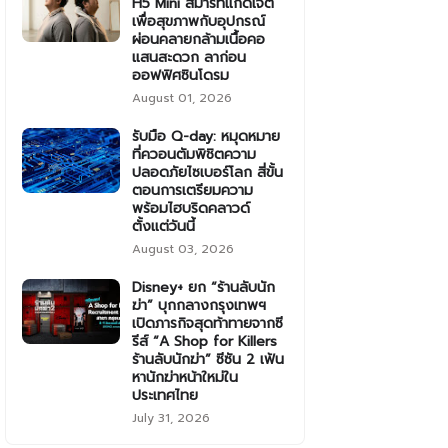
H5 Mini สมาร์ทแก็ดเจ็ต
เพื่อสุขภาพกับอุปกรณ์
ผ่อนคลายกล้ามเนื้อคอ
แสนสะดวก ลาก่อน
ออฟฟิศซินโดรม
August 01, 2026
รับมือ Q-day: หมุดหมาย
ที่ควอนตัมพิชิตความ
ปลอดภัยไซเบอร์โลก สี่ขั้น
ตอนการเตรียมความ
พร้อมไฮบริดคลาวด์
ตั้งแต่วันนี้
August 03, 2026
Disney+ ยก “ร้านลับนัก
ฆ่า” บุกกลางกรุงเทพฯ
เปิดภารกิจสุดท้าทายจากซี
รีส์ “A Shop for Killers
ร้านลับนักฆ่า” ซีซัน 2 เฟ้น
หานักฆ่าหน้าใหม่ใน
ประเทศไทย
July 31, 2026