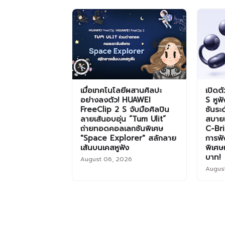
เมื่อเทคโนโลยีผสานศิลปะ
เปิดต
อย่างลงตัว! HUAWEI
S หูฟ
FreeClip 2 S จับมือศิลปิน
ชันระ
ลายเส้นอบอุ่น “Tum Ulit”
สบายเ
ถ่ายทอดคอลเลกชันพิเศษ
C-Br
"Space Explorer" สลักลาย
การฟั
เส้นบนเคสหูฟัง
พิเศษ
บาท!
August 06, 2026
Augus