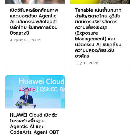
เปิดวิธีปลดล็อกศักยภาพ
Tenable เน้นย้ำบทบาท
แชตบอตด้วย Agentic
สำคัญตลาดไทย ชูวิสัย
AI นวัตกรรมพลิกโฉมค้า
ทัศน์การบริหารจัดการ
ปลีกไทย รับเทศกาลช้อป
ความเสี่ยงเชิงรุก
ปิ้งกลางปี
(Exposure
Management) และ
August 03, 2026
นวัตกรรม AI ขับเคลื่อน
ความปลอดภัยระดับ
องค์กร
July 31, 2026
HUAWEI Cloud เปิดตัว
โครงสร้างพื้นฐาน
Agentic AI และ
CodeArts Agent OBT