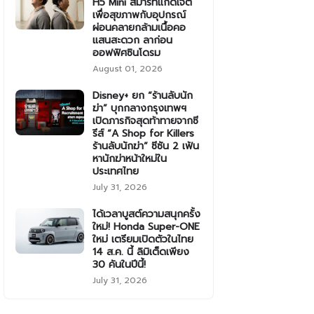
H5 Mini สมาร์ทแก็ดเจ็ต
เพื่อสุขภาพกับอุปกรณ์
ผ่อนคลายกล้ามเนื้อคอ
แสนสะดวก ลาก่อน
ออฟฟิศซินโดรม
August 01, 2026
Disney+ ยก “ร้านลับนัก
ฆ่า” บุกกลางกรุงเทพฯ
เปิดภารกิจสุดท้าทายจากซี
รีส์ “A Shop for Killers
ร้านลับนักฆ่า” ซีซัน 2 เฟ้น
หานักฆ่าหน้าใหม่ใน
ประเทศไทย
July 31, 2026
ได้เวลาบูสต์ความสนุกครั้ง
ใหม่! Honda Super-ONE
ใหม่ เตรียมเปิดตัวในไทย
14 ส.ค. นี้ ลิมิเต็ดเพียง
30 คันในปีนี้!
July 31, 2026