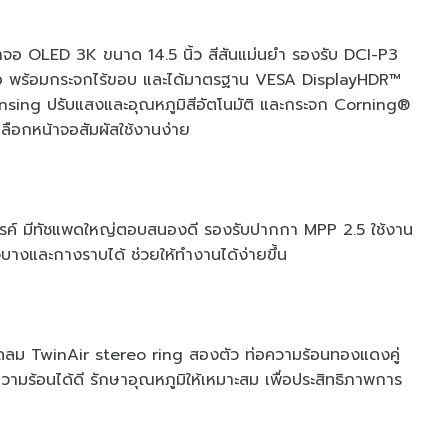
าจอ OLED 3K ขนาด 14.5 นิ้ว สีสันแม่นยำ รองรับ DCI-P3
ีโอ พร้อมกระจกไร้ขอบ และได้มาตรฐาน VESA DisplayHDR™
sing ปรับแสงและอุณหภูมิสีอัตโนมัติ และกระจก Corning®
เลือกหน้าจอสัมผัสใช้งานง่าย
รรค์ มีทัชแพดใหญ่ตอบสนองดี รองรับปากกา MPP 2.5 ใช้งาน
างและกางราบได้ ช่วยให้ทำงานได้ง่ายขึ้น
ัดลม TwinAir stereo ring สองตัว ท่อความร้อนทองแดงคู่
วามร้อนได้ดี รักษาอุณหภูมิให้เหมาะสม เพื่อประสิทธิภาพการ