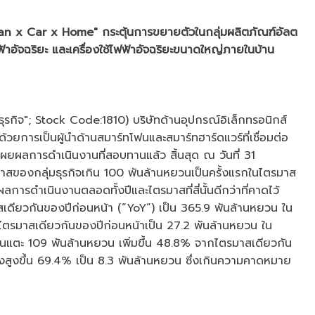
an x Car x Home" กระตุ้นการขยายตัวในกลุ่มผลิตภัณฑ์อัลต
้าอัจฉริยะ และเครื่องใช้ไฟฟ้าอัจฉริยะขนาดใหญ่ภายในบ้าน
ุ่มธุรกิจ"; Stock Code:1810) บริษัทด้านอุปกรณ์อิเล็กทรอนิกส์
้วยการเป็นผู้นำด้านสมาร์ทโฟนและสมาร์ทฮาร์ดแวร์ที่เชื่อมต่อ
ยผลการดำเนินงานที่สอบทานแล้ว สิ้นสุด ณ วันที่ 31
าสของกลุ่มธุรกิจเกิน 100 พันล้านหยวนเป็นครั้งแรกในไตรมาส
การดำเนินงานตลอดทั้งปีและไตรมาสที่สี่นั้นดีกว่าที่คาดไว้
สเดียวกันของปีก่อนหน้า (“YoY”) เป็น 365.9 พันล้านหยวน ใน
จากไตรมาสเดียวกันของปีก่อนหน้าเป็น 27.2 พันล้านหยวน ใน
้นแตะ 109 พันล้านหยวน เพิ่มขึ้น 48.8% จากไตรมาสเดียวกัน
พุ่งสูงขึ้น 69.4% เป็น 8.3 พันล้านหยวน ซึ่งเกินความคาดหมาย