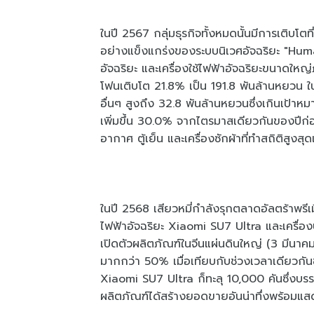
ในปี 2567 กลุ่มธุรกิจทั้งหมดนั้นมีการเติบโ
อย่างแข็งแกร่งของระบบนิเวศอัจฉริยะ "Hu
อัจฉริยะ และเครื่องใช้ไฟฟ้าอัจฉริยะขนาดใหญ
โฟนเติบโต 21.8% เป็น 191.8 พันล้านหยวน ใน
อื่นๆ สูงถึง 32.8 พันล้านหยวนซึ่งเกินเป้าห
เพิ่มขึ้น 30.0% จากไตรมาสเดียวกันของปีก่อ
อากาศ ตู้เย็น และเครื่องซักผ้าที่ทำสถิติสูงสุ
ในปี 2568 เสียวหมี่กำลังรุกตลาดอัลตร้าพร
ไฟฟ้าอัจฉริยะ Xiaomi SU7 Ultra และเครื่
เปิดตัวผลิตภัณฑ์ในจีนแผ่นดินใหญ่ (3 มีนาค
มากกว่า 50% เมื่อเทียบกับช่วงเวลาเดียวกัน
Xiaomi SU7 Ultra ก็ทะลุ 10,000 คันซึ่งบรรลุเ
ผลิตภัณฑ์ได้สร้างยอดขายอันน่าทึ่งพร้อมแสดง