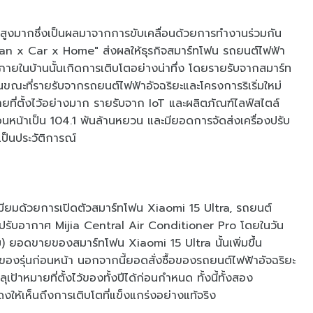
ตที่สูงมากซึ่งเป็นผลมาจากการขับเคลื่อนด้วยการทำงานร่วมกัน
man x Car x Home" ส่งผลให้ธุรกิจสมาร์ทโฟน รถยนต์ไฟฟ้า
่ภายในบ้านนั้นเกิดการเติบโตอย่างน่าทึ่ง โดยรายรับจากสมาร์ท
ขณะที่รายรับจากรถยนต์ไฟฟ้าอัจฉริยะและโครงการริเริ่มใหม่
มายที่ตั้งไว้อย่างมาก รายรับจาก IoT และผลิตภัณฑ์ไลฟ์สไตล์
นหน้าเป็น 104.1 พันล้านหยวน และมียอดการจัดส่งเครื่องปรับ
ดเป็นประวัติการณ์
ีเมียมด้วยการเปิดตัวสมาร์ทโฟน Xiaomi 15 Ultra, รถยนต์
องปรับอากาศ Mijia Central Air Conditioner Pro โดยในวัน
ม) ยอดขายของสมาร์ทโฟน Xiaomi 15 Ultra นั้นเพิ่มขึ้น
ของรุ่นก่อนหน้า นอกจากนี้ยอดสั่งซื้อของรถยนต์ไฟฟ้าอัจฉริยะ
ป้าหมายที่ตั้งไว้ของทั้งปีได้ก่อนกำหนด ทั้งนี้ทั้งสอง
ให้เห็นถึงการเติบโตที่แข็งแกร่งอย่างแท้จริง