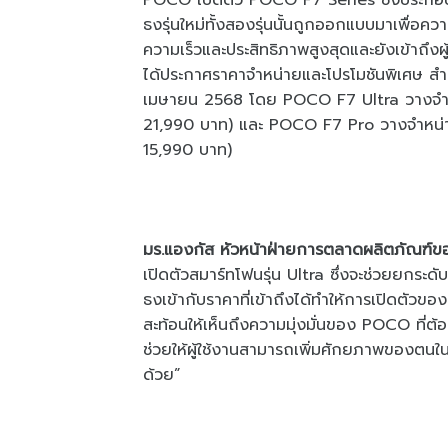
POCO เปิดตัว POCO F7 Series ซึ่งประก
ธงรุ่นใหม่ทั้งสองรุ่นนั้นถูกออกแบบมาเพื่อคว
ความเร็วและประสิทธิภาพสูงสุดและยังเข้าถึงผู
ได้ประกาศราคาจำหน่ายและโปรโมชันพิเศษ สำหรั
เมษายน 2568 โดย POCO F7 Ultra วางจำหน
21,990 บาท) และ POCO F7 Pro วางจำหน่าย
15,990 บาท)
มร.แองกัส หัวหน้าฝ่ายการตลาดผลิตภัณฑ
เปิดตัวสมาร์ทโฟนรุ่น Ultra ซึ่งจะช่วยยกระดั
ธงเข้ากับราคาที่เข้าถึงได้ทำให้การเปิดตั
สะท้อนให้เห็นถึงความมุ่งมั่นของ POCO ที่ต้
ช่วยให้ผู้ใช้งานสามารถเพิ่มศักยภาพของตนใน
ด้วย”