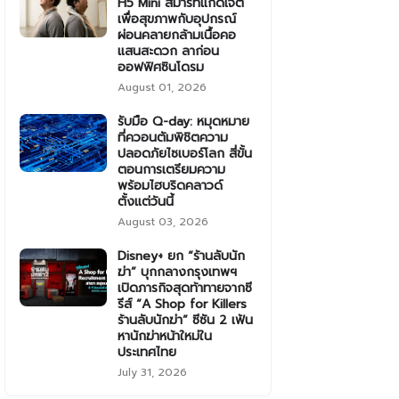
H5 Mini สมาร์ทแก็ดเจ็ต
เพื่อสุขภาพกับอุปกรณ์
ผ่อนคลายกล้ามเนื้อคอ
แสนสะดวก ลาก่อน
ออฟฟิศซินโดรม
August 01, 2026
รับมือ Q-day: หมุดหมาย
ที่ควอนตัมพิชิตความ
ปลอดภัยไซเบอร์โลก สี่ขั้น
ตอนการเตรียมความ
พร้อมไฮบริดคลาวด์
ตั้งแต่วันนี้
August 03, 2026
Disney+ ยก “ร้านลับนัก
ฆ่า” บุกกลางกรุงเทพฯ
เปิดภารกิจสุดท้าทายจากซี
รีส์ “A Shop for Killers
ร้านลับนักฆ่า” ซีซัน 2 เฟ้น
หานักฆ่าหน้าใหม่ใน
ประเทศไทย
July 31, 2026