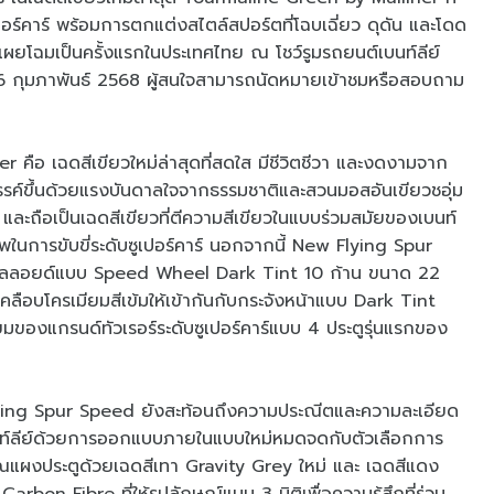
ปอร์คาร์ พร้อมการตกแต่งสไตล์สปอร์ตที่โฉบเฉี่ยว ดุดัน และโดด
เผยโฉมเป็นครั้งแรกในประเทศไทย ณ โชว์รูมรถยนต์เบนท์ลีย์
นที่ 16 กุมภาพันธ์ 2568 ผู้สนใจสามารถนัดหมายเข้าชมหรือสอบถาม
คือ เฉดสีเขียวใหม่ล่าสุดที่สดใส มีชีวิตชีวา และงดงามจาก
งสรรค์ขึ้นด้วยแรงบันดาลใจจากธรรมชาติและสวนมอสอันเขียวชอุ่ม
ละถือเป็นเฉดสีเขียวที่ตีความสีเขียวในแบบร่วมสมัยของเบนท์
พในการขับขี่ระดับซูเปอร์คาร์ นอกจากนี้ New Flying Spur
อัลลอยด์แบบ Speed Wheel Dark Tint 10 ก้าน ขนาด 22
รเคลือบโครเมียมสีเข้มให้เข้ากันกับกระจังหน้าแบบ Dark Tint
ยมของแกรนด์ทัวเรอร์ระดับซูเปอร์คาร์แบบ 4 ประตูรุ่นแรกของ
ng Spur Speed ยังสะท้อนถึงความประณีตและความละเอียด
นท์ลีย์ด้วยการออกแบบภายในแบบใหม่หมดจดกับตัวเลือกการ
เวณแผงประตูด้วยเฉดสีเทา Gravity Grey ใหม่ และ เฉดสีแดง