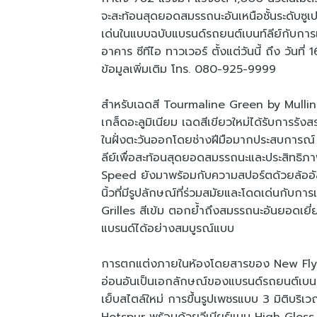
จะสะท้อนสุดยอดสมรรถนะอันเหนือชั้นระดับซูเ
เด่นในแบบฉบับแบรนด์รถยนต์เบนท์ลีย์กับการ
อาคาร ซีทีไอ ทาวเวอร์ ตั้งแต่วันนี้ ถึง วั
ข้อมูลเพิ่มเติม โทร. 080-925-9999
สำหรับเฉดสี Tourmaline Green by Mulliner 
เกล็ดอะลูมิเนียม เฉดสีเขียวใหม่ได้รับการรั
ในฝั่งตะวันออกโดยช่างฝีมือมากประสบการณ์ แ
ลีย์เพื่อสะท้อนสุดยอดสมรรถนะและประสิทธิภา
Speed ยังมาพร้อมกับความสปอร์ตด้วยล้อ
นิ้วที่มีรูปลักษณ์ที่ร่วมสมัยและโดดเด่นกับกา
Grilles สีเข้ม ตอกย้ำถึงสมรรถนะอันยอดเยี่
แบรนด์ได้อย่างสมบูรณ์แบบ
การตกแต่งภายในห้องโดยสารของ New Flyi
อ่อนอันเป็นเอกลักษณ์ของแบรนด์รถยนต์เบ
เย็บสไตล์ใหม่ การขึ้นรูปเพชรแบบ 3 มิติบริ