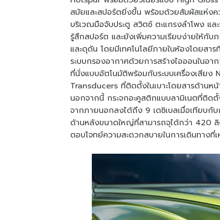
Hotspur พร้อมด้วยวีเนียร์แบบ High Gloss Car
สมัยและสปอร์ตยิ่งขึ้น พร้อมด้วยสัมผัสแห
บริเวณมือจับประตู สวิตช์ ตะแกรงลำโพง และรอ
รู้สึกสปอร์ต และยังเพิ่มความเรียบง่ายให้กั
และดุดัน โดยมีเทคโนโลยีภายในห้องโดยสารท
ระบบกรองอากาศด้วยการสร้างไอออนในอากาศ
ที่นั่งแบบอัตโนมัติพร้อมกับระบบเครื่องเสี
Transducers ที่ติดตั้งในเบาะโดยสารด้านหน้
นอกจากนี้ กระจกอะคูสติกแบบลามิเนตที่ติด
จากภายนอกลงได้ถึง 9 เดซิเบลเมื่อเทียบกับ
ด้านหลังขนาดใหญ่ที่สามารถจุได้กว่า 420 ล
ตอบโจทย์ความสะดวกสบายในการเดินทางที่เหนือก