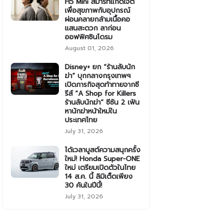
H5 Mini สมาร์ทแก็ดเจ็ต
เพื่อสุขภาพกับอุปกรณ์
ผ่อนคลายกล้ามเนื้อคอ
แสนสะดวก ลาก่อน
ออฟฟิศซินโดรม
August 01, 2026
Disney+ ยก “ร้านลับนัก
ฆ่า” บุกกลางกรุงเทพฯ
เปิดภารกิจสุดท้าทายจากซี
รีส์ “A Shop for Killers
ร้านลับนักฆ่า” ซีซัน 2 เฟ้น
หานักฆ่าหน้าใหม่ใน
ประเทศไทย
July 31, 2026
ได้เวลาบูสต์ความสนุกครั้ง
ใหม่! Honda Super-ONE
ใหม่ เตรียมเปิดตัวในไทย
14 ส.ค. นี้ ลิมิเต็ดเพียง
30 คันในปีนี้!
July 31, 2026