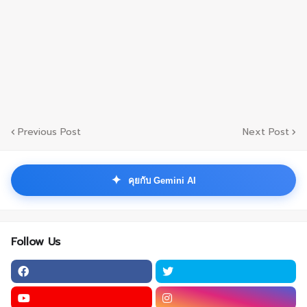
Previous Post
Next Post
✦
คุยกับ Gemini AI
Follow Us