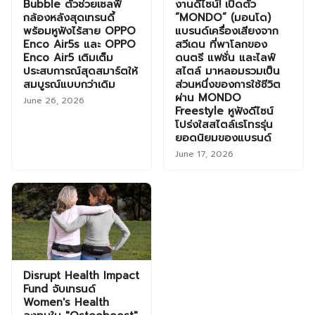
Bubble ตัวช่วยเซลฟี่
งานดีไซน์! เปิดตัว
กล้องหลังสุดเทรนดี้
“MONDO” (มอนโด)
พร้อมหูฟังไร้สาย OPPO
แบรนด์เครื่องเสียงจาก
Enco Air5s และ OPPO
สวีเดน ที่พาโลกของ
Enco Air5 เติมเต็ม
ดนตรี แฟชั่น และไลฟ์
ประสบการณ์สุดสมาร์ตให้
สไตล์ มาหลอมรวมเป็น
สมบูรณ์แบบกว่าเดิม
ส่วนหนึ่งของการใช้ชีวิต
ผ่าน MONDO
June 26, 2026
Freestyle หูฟังดีไซน์
โปร่งใสสไตล์เรโทรรุ่น
ยอดนิยมของแบรนด์
June 17, 2026
Disrupt Health Impact
Fund จับเทรนด์
Women's Health