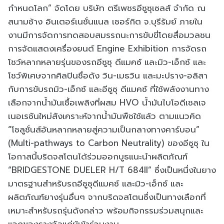
กำหนดโลก” จัดโดย บริษัท ตรีเพชรอีซูซุเซลส์ จำกัด ณ
สนามช้าง อินเตอร์เนชั่นแนล เซอร์กิต จ.บุรีรัมย์ ภายใน
งานมีการจัดการทดสอบสมรรถนะการขับขี่โดยสื่อมวลชน
การจัดแสดงเครื่องยนต์ Engine Exhibition การจัดรถ
โชว์หลากหลายรุ่นของรถอีซูซุ ดีแมคซ์ และมิว-เอ็กซ์ และ
โชว์พิเศษจากศิลปินชื่อดัง วิน-เมธวิน และมะปราง-อลิสา
กับการขับรถมิว-เอ็กซ์ และอีซูซุ ดีแมคซ์ ที่ใช้พลังงานทาง
เลือกจากน้ำมันเชื้อเพลิงที่ผสม HVO น้ำมันไบโอดีเซลเจ
เนอเรชันใหม่สังเคราะห์จากน้ำมันพืชใช้แล้ว ตามแนวคิด
“โซลูชั่นส์อันหลากหลายสู่ความเป็นกลางทางคาร์บอน”
(Multi-pathways to Carbon Neutrality) ของอีซูซุ ใน
โอกาสนี้บริดจสโตนได้ร่วมออกบูธแนะนำผลิตภัณฑ์
“BRIDGESTONE DUELER H/T 684II” ซึ่งเป็นหนึ่งในยาง
มาตรฐานสำหรับรถอีซูซุดีแมคซ์ และมิว-เอ็กซ์ และ
ผลิตภัณฑ์ยางรุ่นอื่นๆ จากบริดจสโตนซึ่งเป็นทางเลือกที่
เหมาะสำหรับรถรุ่นดังกล่าว พร้อมกิจกรรมร่วมสนุกและ
แจกของรางวัลแก่ผู้เข้าร่วมงาน