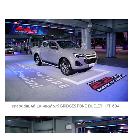
รถอีซูซุดีแมคซ์ และผลิตภัณฑ์ BRIDGESTONE DUELER H/T 684II