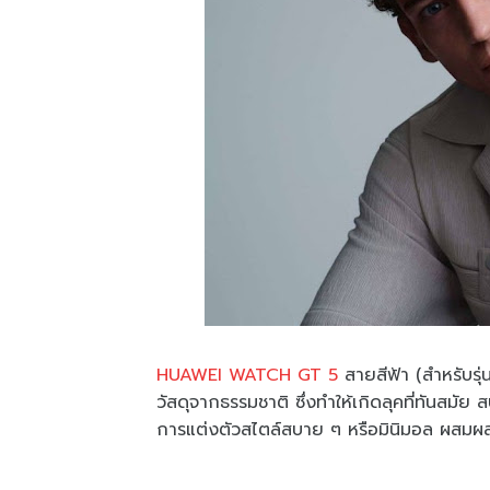
HUAWEI WATCH GT 5
สายสีฟ้า (สำหรับรุ
วัสดุจากธรรมชาติ ซึ่งทำให้เกิดลุคที่ทันสมัย
การแต่งตัวสไตล์สบาย ๆ หรือมินิมอล ผสมผสา