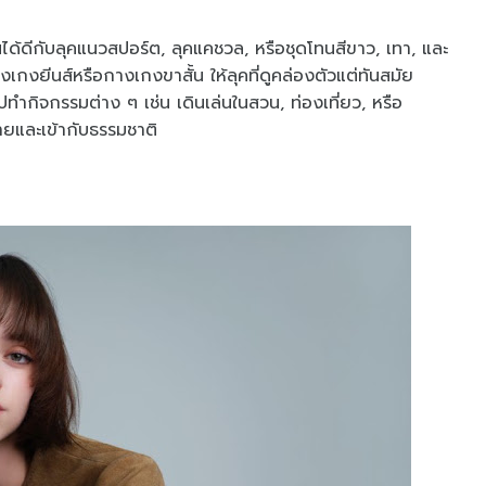
กันได้ดีกับลุคแนวสปอร์ต, ลุคแคชวล, หรือชุดโทนสีขาว, เทา, และ
มกางเกงยีนส์หรือกางเกงขาสั้น ให้ลุคที่ดูคล่องตัวแต่ทันสมัย
ทำกิจกรรมต่าง ๆ เช่น เดินเล่นในสวน, ท่องเที่ยว, หรือ
ยและเข้ากับธรรมชาติ