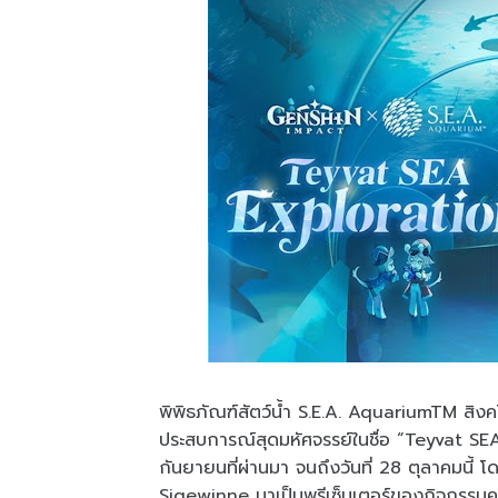
พิพิธภัณฑ์สัตว์น้ำ S.E.A. AquariumTM สิง
ประสบการณ์สุดมหัศจรรย์ในชื่อ “Teyvat SEA E
กันยายนที่ผ่านมา จนถึงวันที่ 28 ตุลาคมนี้
Sigewinne มาเป็นพรีเซ็นเตอร์ของกิจกรรมครั้