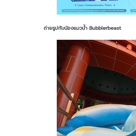
ถ่ายรูปกับน้องแมวน้ำ Bubblerbeast