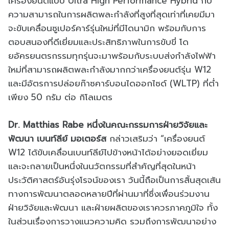
เครื่องยนต์แบบ Ultra High Performance Hybrid กับ
ความสามารถในการผลิตพละกำลังที่สูงที่สุดเท่าที่เคยมีมา
จะขับเคลื่อนซูเปอร์คาร์รุ่นใหม่ที่มีไดนามิก พร้อมกับการ
ตอบสนองที่ดีเยี่ยมและประสิทธิภาพในการขับขี่ โด
ยอัครยนตรกรรมทุกรุ่นจะมาพร้อมกับระบบส่งกำลังไฟฟ้า
ใหม่ที่สามารถผลิตพละกำลังมากกว่าเครื่องยนต์รุ่น W12
และมีอัตรการปล่อยก๊าซคาร์บอนไดออกไซด์ (WLTP) ที่ต่ำ
เพียง 50 กรัม ต่อ กิโลเมตร
Dr. Matthias Rabe หนึ่งในคณะกรรมการฝ่ายวิจัยและ
พัฒนา เบนท์ลีย์ มอเตอร์ส
กล่าวเสริมว่า “เครื่องยนต์
W12 ได้ขับเคลื่อนเบนท์ลีย์ไปข้างหน้าได้อย่างยอดเยี่ยม
และจะกลายเป็นหนึ่งในนวัตกรรมที่สำคัญที่สุดในหน้า
ประวัติศาสตร์อันรุ่งโรจน์ของเรา วันนี้ถือเป็นการสิ้นสุดเส้น
ทางการพัฒนาตลอดหลายปีที่ผ่านมาที่ซึ่งเพื่อนร่วมงาน
ฝ่ายวิจัยและพัฒนา และฝ่ายผลิตของเราควรภาคภูมิใจ ทั้ง
ในส่วนเรื่องการวางแนวความคิด รวมถึงการพัฒนาอย่าง