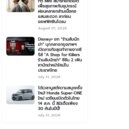
H5 Mini สมาร์ทแก็ดเจ็ต
เพื่อสุขภาพกับอุปกรณ์
ผ่อนคลายกล้ามเนื้อคอ
แสนสะดวก ลาก่อน
ออฟฟิศซินโดรม
August 01, 2026
Disney+ ยก “ร้านลับนัก
ฆ่า” บุกกลางกรุงเทพฯ
เปิดภารกิจสุดท้าทายจากซี
รีส์ “A Shop for Killers
ร้านลับนักฆ่า” ซีซัน 2 เฟ้น
หานักฆ่าหน้าใหม่ใน
ประเทศไทย
July 31, 2026
ได้เวลาบูสต์ความสนุกครั้ง
ใหม่! Honda Super-ONE
ใหม่ เตรียมเปิดตัวในไทย
14 ส.ค. นี้ ลิมิเต็ดเพียง
30 คันในปีนี้!
July 31, 2026