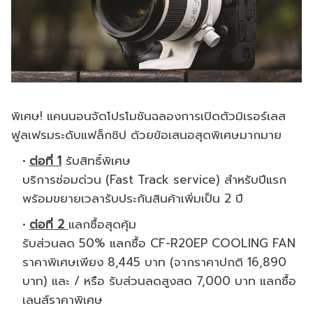
พิเศษ! แคนนอนจัดโปรโมชันฉลองการเปิดตั
วมิเรอร์เลส
ฟูลเฟรมระดับแฟล็กชิ
ป ด้วยข้อเสนอสุดพิเศษมากมาย
ต่อที่ 1
รับสิทธิ์พิเศษ
บริการซ่อมด่วน (Fast Track service) สำหรับปีแรก
พร้อมขยายเวลารับประกันสินค้
าเพิ่มเป็น 2 ปี
ต่อที่ 2
แลกซื้อสุดคุ้ม
รับส่วนลด 50% แลกซื้อ CF-R20EP COOLING FAN
ราคาพิเศษเพียง 8,445 บาท (จากราคาปกติ 16,890
บาท) และ / หรือ รับส่วนลดสูงสด 7,000 บาท แลกซื้อ
เลนส์ราคาพิเศษ