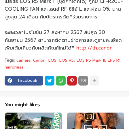
เมื่อซื้อ EOS R5 Mark II (ชุดคิทใดก็ได้) คู่กับ CF-R20EP
COOLING FAN และเลนส์ RF ซีรีย์ L และผ่อน 0% นาน
สูงสุด 24 เดือน กับบัตรเครดิตที่ร่วมรายการ
ระยะเวลาโปรโมชัน 27 สิงหาคม 2567 สิ้นสุด 30
กันยายน 2567 สามารถติดตามข่าวสารและดู
รายละเอียด
เพิ่มเติมเกี่ยวกั
บผลิตภัณฑ์ใหม่ได้ที่
http://th.canon
Tags:
camera
Canon
EOS
EOS R5
EOS R5 Mark II
EPS R1
mirrorless
Facebook
You might like