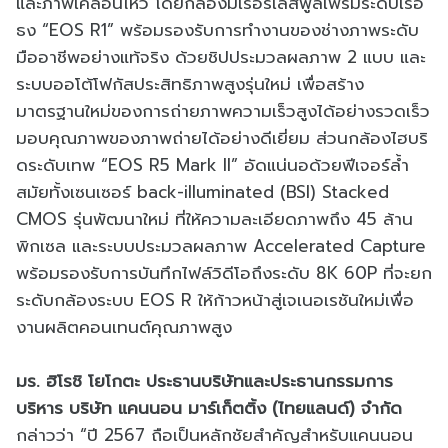
และภาพเคลื่อนไหว โดยกล้องมิเรอร์เลสฟูลเฟรมระดับเรือ
ธง “EOS R1” พร้อมรองรับการทำงานของช่างภาพระดับ
มืออาชีพอย่างแท้จริง ด้วยชิปประมวลผลภาพ 2 แบบ และ
ระบบออโต้โฟกัสประสิทธิภาพสูงรุ่นใหม่ เพื่อสร้าง
มาตรฐานใหม่ของการถ่ายภาพความเร็วสูงได้อย่างรวดเร็ว
มอบคุณภาพของภาพถ่ายได้อย่างดีเยี่ยม ส่วนกล้องไฮบริ
ดระดับเทพ “EOS R5 Mark II” อัดแน่นอด้วยฟีเจอร์ล้ำ
สมัยทั้งเซนเซอร์ back-illuminated (BSI) Stacked
CMOS รุ่นพัฒนาใหม่ ที่ให้ความละเอียดภาพถึง 45 ล้าน
พิกเซล และระบบประมวลผลภาพ Accelerated Capture
พร้อมรองรับการบันทึกไฟล์วิดีโอถึงระดับ 8K 60P ที่จะยก
ระดับกล้องระบบ EOS R ให้ก้าวหน้าสู่เจเนอเรชันใหม่เพื่อ
งานผลิตคอนเทนต์คุณภาพสูง
มร. ฮิโรชิ โยโกตะ ประธานบริษัทและประธานกรรมการ
บริหาร บริษัท แคนนอน มาร์เก็ตติ้ง (ไทยแลนด์) จำกัด
กล่าวว่า “ปี 2567 ถือเป็นหลักชัยสำคัญสำหรับแคนนอน