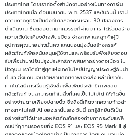
ประเทศไทย โดยเราก่อตั้งสำนักงานอย่างเป็นทางการใน
ประเทศไทยเมื่อเดือนเมษายน พ.ศ. 2537 และในวันนี้ เรามี
ความภาคภูมิใจเป็นยิ่งที่ได้ฉลองครบรอบ 30 ปีของการ
ดำเนินงาน ซึ่งตลอดสามทศวรรษที่ผ่านมา เราได้ร่วมสร้าง
ความเติบโตเคียงข้างพันธมิตร ช่างภาพ และลูกค้าผู้มี
อุปการคุณมาอย่างมั่นคง แคนนอนมุ่งมั่นสร้างสรรค์
ผลิตภัณฑ์เพื่อสนับสนุนผู้ใช้งานและพร้อมรับฟังเสียงตอบ
รับเพื่อนำมาปรับปรุงประสิทธิภาพสินค้าอย่างต่อเนื่อง ใน
ปัจจุบัน เราได้เข้าสู่ยุคแห่งเทคโนโลยีปัญญาประดิษฐ์อันน่า
ตื่นใจ ซึ่งแคนนอนได้ผสานศักยภาพของสิ่งเหล่านี้เข้ากับ
เทคโนโลยีการเรียนรู้เชิงลึกเพื่อเพิ่มประสิทธิภาพของ
ผลิตภัณฑ์ จนสามารถทำในสิ่งที่เคยเป็นไปไม่ได้ ให้เกิดขึ้น
อย่างง่ายดายเพียงปลายนิ้ว ซึ่งสิ่งนี้เกิดจากความก้าวล้ำ
ทางเทคโนโลยี AI ของเรานั่นเอง วันนี้ เรารู้สึกยินดีเป็น
อย่างยิ่งที่ได้นำเสนอผลิตภัณฑ์กล้องถ่ายภาพระดับแฟล็
กชิปที่ทุกคนรอคอยทั้ง EOS R1 และ EOS R5 Mark II สู่
ตลาดกล้องเมืองไทยอย่างเป็นทางการ โดยแคนนอนมุ่ง