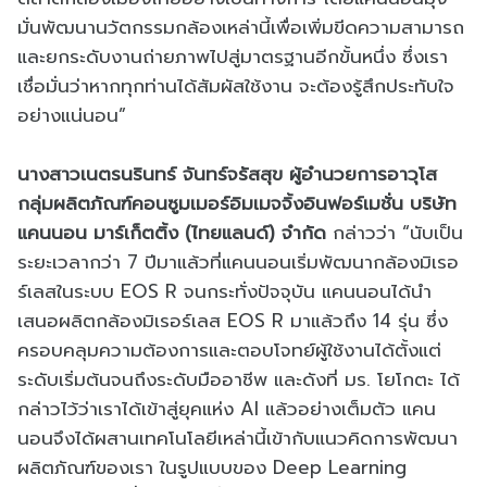
มั่นพัฒนานวัตกรรมกล้องเหล่านี้เพื่อเพิ่มขีดความสามารถ
และยกระดับงานถ่ายภาพไปสู่มาตรฐานอีกขั้นหนึ่ง ซึ่งเรา
เชื่อมั่นว่าหากทุกท่านได้สัมผัสใช้งาน จะต้องรู้สึกประทับใจ
อย่างแน่นอน”
นางสาวเนตรนรินทร์ จันทร์จรัสสุข ผู้อำนวยการอาวุโส
กลุ่มผลิตภัณฑ์คอนซูมเมอร์อิมเมจจิ้งอินฟอร์เมชั่น บริษัท
แคนนอน มาร์เก็ตติ้ง (ไทยแลนด์) จำกัด
กล่าวว่า “นับเป็น
ระยะเวลากว่า 7 ปีมาแล้วที่แคนนอนเริ่มพัฒนากล้องมิเรอ
ร์เลสในระบบ EOS R จนกระทั่งปัจจุบัน แคนนอนได้นำ
เสนอผลิตกล้องมิเรอร์เลส EOS R มาแล้วถึง 14 รุ่น ซึ่ง
ครอบคลุมความต้องการและตอบโจทย์ผู้ใช้งานได้ตั้งแต่
ระดับเริ่มต้นจนถึงระดับมืออาชีพ และดังที่ มร. โยโกตะ ได้
กล่าวไว้ว่าเราได้เข้าสู่ยุคแห่ง AI แล้วอย่างเต็มตัว แคน
นอนจึงได้ผสานเทคโนโลยีเหล่านี้เข้ากับแนวคิดการพัฒนา
ผลิตภัณฑ์ของเรา ในรูปแบบของ Deep Learning