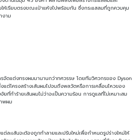
งด้านในมุม 45 องศา ผสานพลังเพื่อสร้างกระแสลมและ
ให้เรียบตรงขณะเป่าแห้งไปพร้อมกัน ซึ่งกระแสลมที่ถูกควบคุม
เงางาม
งการจัดแต่งทรงผมมานานกว่าทศวรรษ โดยทีมวิศวกรของ Dyson
ตั้งแต่โครงสร้างเส้นผมไปจนถึงพลวัตหรือการเคลื่อนไหวของ
ัยที่ทำร้ายเส้นผมไม่ว่าจะเป็นความร้อน การดูแลที่ไม่เหมาะสม
ุขภาพผม
่ละเส้นจะต้องถูกทำลายและปรับใหม่เพื่อกำหนดรูปร่างใหม่ให้