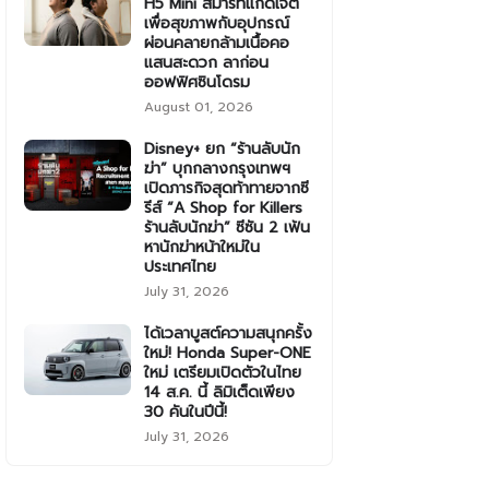
H5 Mini สมาร์ทแก็ดเจ็ต
เพื่อสุขภาพกับอุปกรณ์
ผ่อนคลายกล้ามเนื้อคอ
แสนสะดวก ลาก่อน
ออฟฟิศซินโดรม
August 01, 2026
Disney+ ยก “ร้านลับนัก
ฆ่า” บุกกลางกรุงเทพฯ
เปิดภารกิจสุดท้าทายจากซี
รีส์ “A Shop for Killers
ร้านลับนักฆ่า” ซีซัน 2 เฟ้น
หานักฆ่าหน้าใหม่ใน
ประเทศไทย
July 31, 2026
ได้เวลาบูสต์ความสนุกครั้ง
ใหม่! Honda Super-ONE
ใหม่ เตรียมเปิดตัวในไทย
14 ส.ค. นี้ ลิมิเต็ดเพียง
30 คันในปีนี้!
July 31, 2026