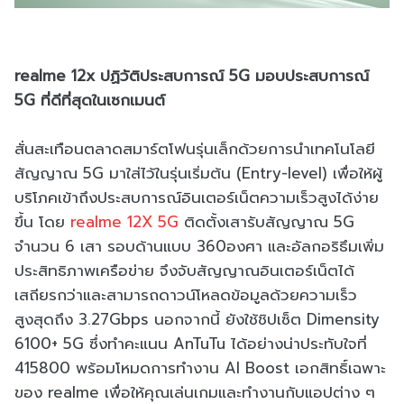
realme 12x ปฏิวัติประสบการณ์ 5G มอบประสบการณ์
5G ที่ดีที่สุดในเซกเมนต์
สั่นสะเทือนตลาดสมาร์ตโฟนรุ่นเล็กด้วยการนำเทคโนโลยี
สัญญาณ 5G มาใส่ไว้ในรุ่นเริ่มต้น (Entry-level) เพื่อให้ผู้
บริโภคเข้าถึงประสบการณ์อินเตอร์เน็ตความเร็วสูงได้ง่าย
ขึ้น โดย
realme 12X 5G
ติดตั้งเสารับสัญญาณ 5G
จำนวน 6 เสา รอบด้านแบบ 360องศา และอัลกอริธึมเพิ่ม
ประสิทธิภาพเครือข่าย จึงจับสัญญาณอินเตอร์เน็ตได้
เสถียรกว่าและสามารถดาวน์โหลดข้อมูลด้วยความเร็ว
สูงสุดถึง 3.27Gbps นอกจากนี้ ยังใช้ชิปเซ็ต Dimensity
6100+ 5G ซึ่งทำคะแนน AnTuTu ได้อย่างน่าประทับใจที่
415800 พร้อมโหมดการทำงาน AI Boost เอกสิทธิ์เฉพาะ
ของ realme เพื่อให้คุณเล่นเกมและทำงานกับแอปต่าง ๆ