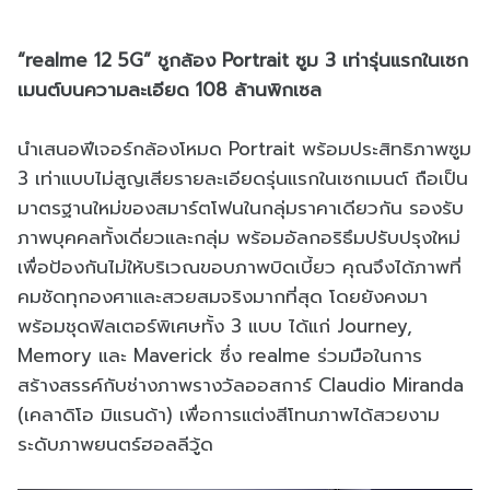
“realme 12 5G” ชูกล้อง Portrait ซูม 3 เท่ารุ่นแรกในเซก
เมนต์บนความละเอียด 108 ล้านพิกเซล
นำเสนอฟีเจอร์กล้องโหมด Portrait พร้อมประสิทธิภาพซูม
3 เท่าแบบไม่สูญเสียรายละเอียดรุ่นแรกในเซกเมนต์ ถือเป็น
มาตรฐานใหม่ของสมาร์ตโฟนในกลุ่มราคาเดียวกัน รองรับ
ภาพบุคคลทั้งเดี่ยวและกลุ่ม พร้อมอัลกอริธึมปรับปรุงใหม่
เพื่อป้องกันไม่ให้บริเวณขอบภาพบิดเบี้ยว คุณจึงได้ภาพที่
คมชัดทุกองศาและสวยสมจริงมากที่สุด โดยยังคงมา
พร้อมชุดฟิลเตอร์พิเศษทั้ง 3 แบบ ได้แก่ Journey,
Memory และ Maverick ซึ่ง realme ร่วมมือในการ
สร้างสรรค์กับช่างภาพรางวัลออสการ์ Claudio Miranda
(เคลาดิโอ มิแรนด้า) เพื่อการแต่งสีโทนภาพได้สวยงาม
ระดับภาพยนตร์ฮอลลีวู้ด