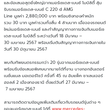
และข้อเสนอสุดยิ่งใหญ่จากเมอร์
เซเดส
-
เบนซ์ โมบิลิตี้ ลุ้น
รับรถเมอร์เซเดส
-
เบนซ์
C 220 d AMG
Line
มูลค่า
2,880,000
บาท พร้อมชิงทองคำหนัก
รวม
30
บาท มูลค่ารวมทั้งสิ้น
4
ล้านบาท เมื่อจองรถยนต์
ใหม่เมอร์เซเดส
-
เ
บนซ์ และทำสัญญาทางการเงินกับเมอร์
เซ
เดส
-
เบนซ์ โมบิลิตี้ ระหว่างวันที่
18
มีนาคม
–
30
เมษายน
2567
พร้อมเริ่มต้นสัญญาทางการเงิ
นภายใน
วันที่
30
มิถุนายน
2567
พบกับทัพยนตรกรรมกว่า
20
รุ่นจากเมอร์เซเดส
-
เบนซ์
พร้อมรับข้อเสนอพิเศษมากมายได้
ที่งาน บางกอกอินเตอร์
เนชั่นแนล มอเตอร์โชว์ ครั้งที่
45
ณ อิมแพ็ค ชาเลนเจอร์
ฮอลล์
2
เมืองทองธานี ตั้งแต่วันที่
27
มีนาคม
–
7
เมษายน
2567
สามารถติดตามข้อมูลเพิ่มเติมเกี่
ยวกับรถยนต์รุ่นต่าง ๆ
ของเมอร์เซเดส-เบนซ์ ได้ที่
www.mercedes-