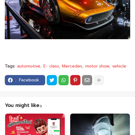
Tags:
automotive
E- class
Mercedes
motor show
vehicle
Facebook
You might like