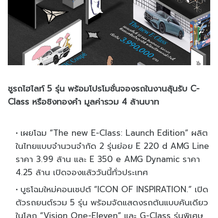
ชูรถไฮไลท์ 5 รุ่น พร้อมโปรโมชั่นจองรถในงานลุ้นรับ C-
Class หรือชิงทองคำ มูลค่ารวม 4 ล้านบาท
เผยโฉม “The new E-Class: Launch Edition” ผลิต
ในไทยแบบจำนวนจำกัด 2 รุ่นย่อย E 220 d AMG Line
ราคา 3.99 ล้าน และ E 350 e AMG Dynamic ราคา
4.25 ล้าน เปิดจองแล้ววันนี้ทั่วประเทศ
บูธโฉมใหม่คอนเซปต์ “ICON OF INSPIRATION.” เปิด
ตัวรถยนต์รวม 5 รุ่น พรัอมจัดแสดงรถต้นแบบคันเดียว
ในโลก “Vision One-Eleven” และ G-Class รุ่นพิเศษ